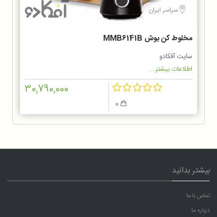
سراسر ایران
مخلوط کن بوش MMB6141B
سایت آفکادو
اطلاعات بیشتر...
30,790,000
0
بیشتر بدانید
تماس با ما
درباره ما