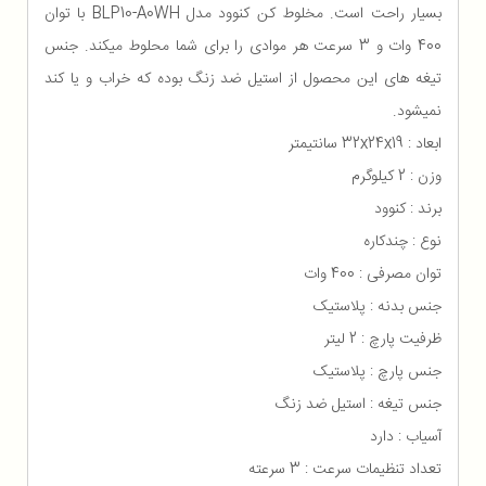
بسیار راحت است. مخلوط کن کنوود مدل BLP10-A0WH با توان
400 وات و 3 سرعت هر موادی را برای شما محلوط میکند. جنس
تیغه های این محصول از استیل ضد زنگ بوده که خراب و یا کند
نمیشود.
ابعاد : 32x24x19 سانتیمتر
وزن : 2 کیلوگرم
برند : کنوود
نوع : چندکاره
توان مصرفی : 400 وات
جنس بدنه : پلاستیک
ظرفیت پارچ : 2 لیتر
جنس پارچ : پلاستیک
جنس تیغه : استیل ضد زنگ
آسیاب : دارد
تعداد تنظیمات سرعت : 3 سرعته