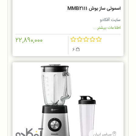
اسموتی ساز بوش MMB2111
سایت آفکادو
اطلاعات بیشتر...
22,890,000
6
سراسر ایران