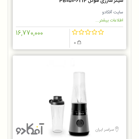
شیکر شارژی فلوگل PB050-6214
سایت آفکادو
اطلاعات بیشتر...
16,770,000
0
سراسر ایران