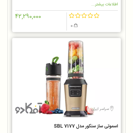
اطلاعات بیشتر...
42,290,000
0
سراسر ایران
اسموتی ساز سنکور مدل SBL 7177