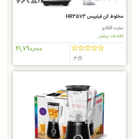
مخلوط کن فيليپس HR3573
سایت آفکادو
اطلاعات بیشتر...
41,790,000
3