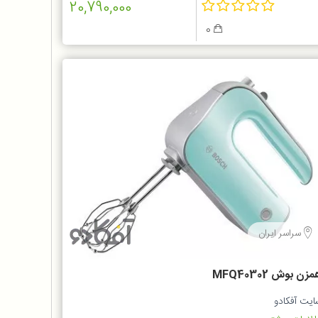
20,790,000
0
سراسر ایران
زن بوش MFQ40302
ایت آفکادو