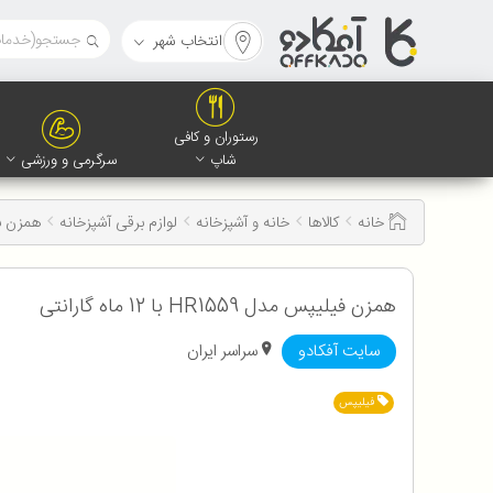
انتخاب شهر
رستوران و کافی
شاپ
سرگرمی و ورزشی
خانه
کالاها
خانه و آشپزخانه
لوازم برقی آشپزخانه
همزن ب
همزن فیلیپس مدل HR1559 با 12 ماه گارانتی
سایت آفکادو
سراسر ایران
فیلیپس