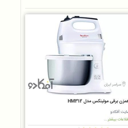
سراسر ایران
مزن برقی مولینکس مدل HM312
ایت آفکادو
لاعات بیشتر...