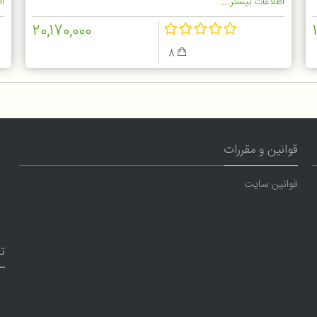
اطلاعات بیشتر...
اط
20,170,000
8
قوانین و مقررات
قوانین سایت
ت