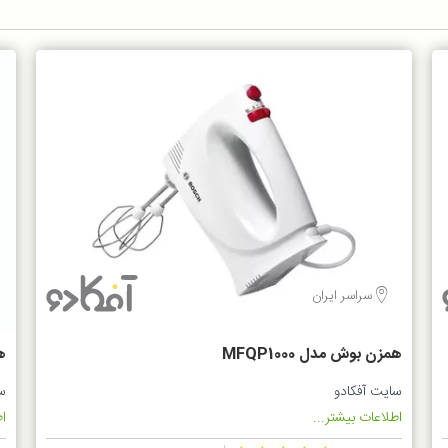
سراسر ایران
همزن بوش مدل MFQP1000
ه
سایت آفکادو
س
اطلاعات بیشتر...
اط