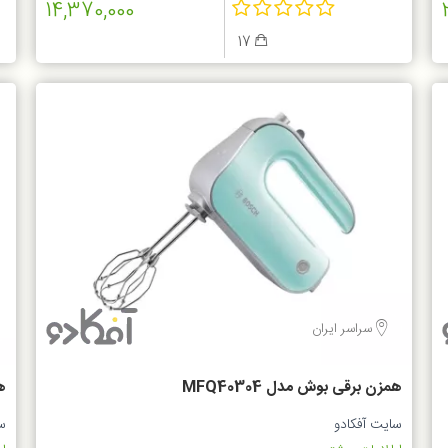
14,370,000
17
سراسر ایران
همزن برقی بوش مدل MFQ40304
هم
سایت آفکادو
س