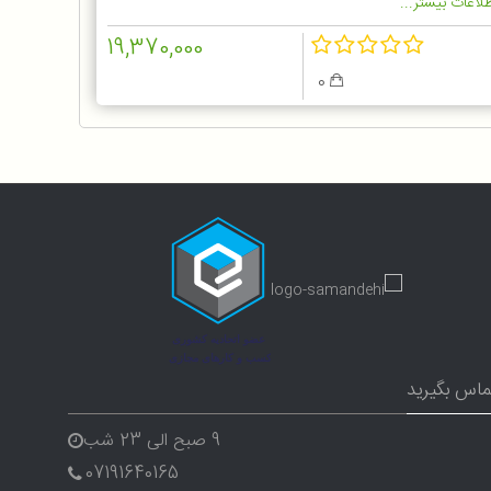
لاعات بیشتر...
19,370,000
0
ماس بگیرید
9 صبح الی 23 شب
07191640165