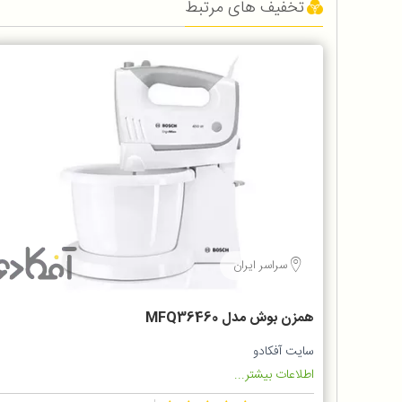
تخفیف های مرتبط
سراسر ایران
همزن بوش مدل MFQ36460
سایت آفکادو
اطلاعات بیشتر...