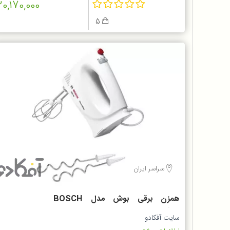
20,170,000
5
سراسر ایران
همزن برقی بوش مدل BOSCH
MFQ3010
سایت آفکادو