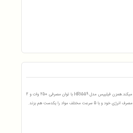
مدل HR1559 طراحی هلند بوده که بسیار با کیفیت و تنوع محصول بالا است. وزن این محصول 1.9 کیلوگرم بوده که حمل ان را راحت تر میکند.همزن فیلیپس مدل HR1559 با توان مصرفی 250 وات و 2
ف مواد را یکدست هم بزند.