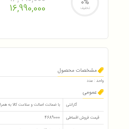
0%
16,990,000
تخفیف
مشخصات محصول
واحد : عدد
عمومی
گارانتی
با ضمانت اصالت و سلامت کالا به همراه 12 ماه گاران
قیمت فروش اقساطی
4689000