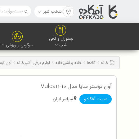
انتخاب شهر
رستوران و کافی
شاپ
سرگرمی و ورزشی
خانه
کالاها
خانه و آشپزخانه
لوازم برقی آشپزخانه
آون توس
آون توستر سایا مدل Vulcan-10
سایت آفکادو
سراسر ایران