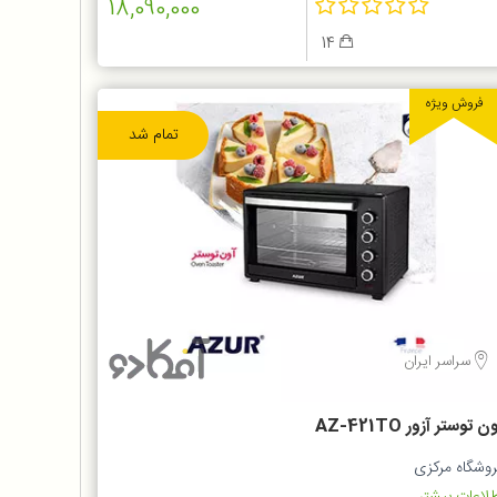
18,090,000
14
فروش ویژه
تمام شد
سراسر ایران
ن توستر آزور AZ-421TO
روشگاه مرکزی