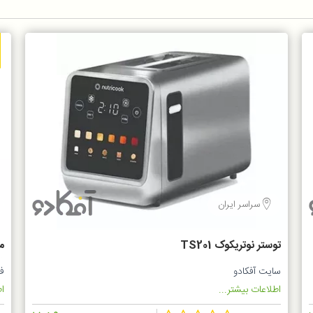
سراسر ایران
توستر نوتریکوک TS201
ظرفی
سایت آفکادو
ف
اطلاعات بیشتر...
اط