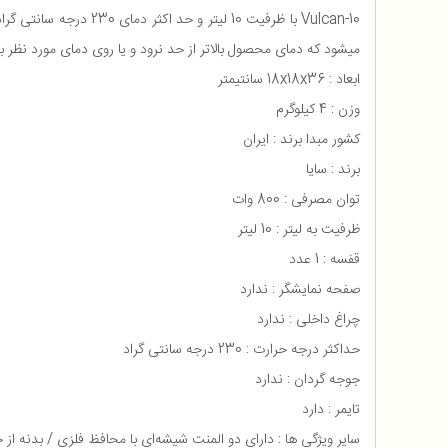
میشود که دمای محصول بالاتر از حد نرود و یا روی دمای مورد نظر
ابعاد : 18x18x36 سانتیمتر
وزن : 4 کیلوگرم
کشور مبدا برند : ایران
برند : سایا
توان مصرفی : 800 وات
ظرفیت به لیتر : 10 لیتر
قفسه : 1 عدد
صفحه نمایشگر : ندارد
چراغ داخلی : ندارد
حداکثر درجه حرارت : 230 درجه سانتی گراد
جوجه گردان : ندارد
تایمر : دارد
سایر ویژگی ها : دارای دو المنت شیشه‌ای با محافظ فلزی / بدنه‌ ا