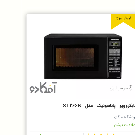
فروش ویژه
سراسر ایران
مایکروویو پاناسونیک مدل ST266B
ت ۲۰ لیتر با ۴ برنامه
روشگاه مرکزی
لاعات بیشتر...