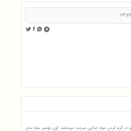
ن محصول با وزن 4 کیلو گرم و توان مصرفی 800 وات بسیار قدرتمند بوده و در گرم کردن مواد غذایی سرعت میبخشد. آون توستر سایا مدل