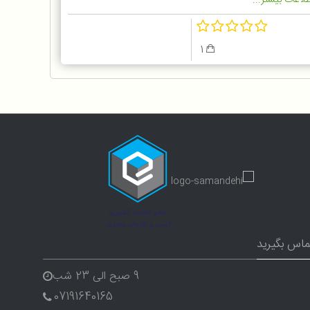
لاعات بیشتر...
1
ماس بگیرید
9 صبح الی 23 شب
07191640165