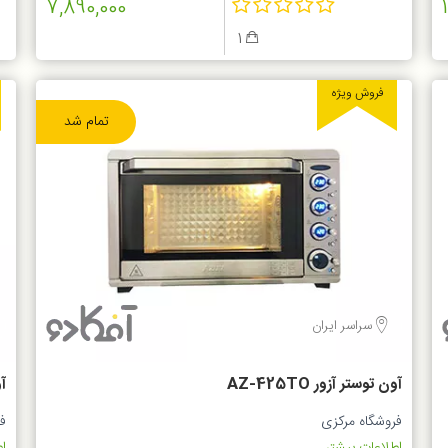
7,890,000
1
فروش ویژه
تمام شد
سراسر ایران
آون توستر آزور AZ-425TO
آو
فروشگاه مرکزی
ف