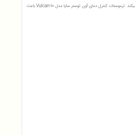
Vulcan-10 با ظرفیت 10 لیتر و حد اکثر دمای 230 درجه سانتی گراد است. این محصول دارای 2 المنت با محافظ بوده که از اسیب به ان ها جلوگیری میکند. ترموستات کنترل دمای آون توستر سایا مدل Vulcan-10 باعث