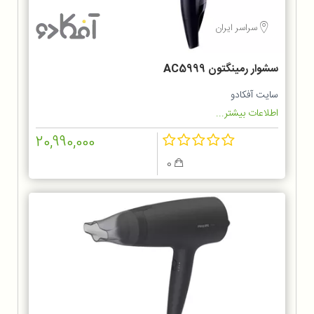
سراسر ایران
سشوار رمینگتون AC5999
سایت آفکادو
اطلاعات بیشتر...
20,990,000
0