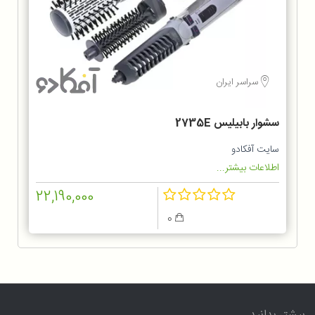
سراسر ایران
سشوار بابیلیس 2735E
سایت آفکادو
اطلاعات بیشتر...
22,190,000
0
بیشتر بدانید