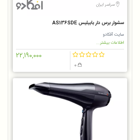
سراسر ایران
سشوار برس دار بابیلیس AS136SDE
سایت آفکادو
اطلاعات بیشتر...
22,190,000
0