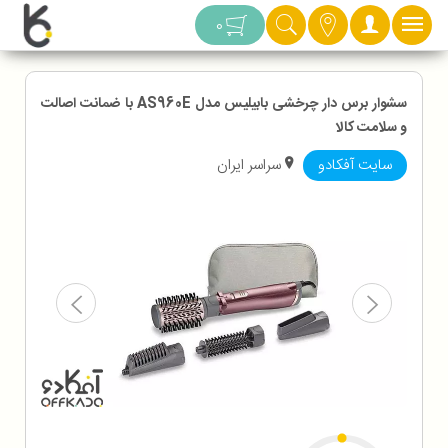
دسته بندی
0
سشوار برس دار چرخشی بابیلیس مدل AS960E با ضمانت اصالت
و سلامت کالا
سایت آفکادو
سراسر ایران