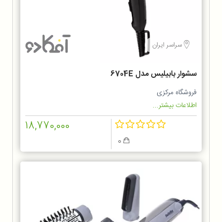
سراسر ایران
سشوار بابیلیس مدل 6704E
فروشگاه مرکزی
اطلاعات بیشتر...
18,770,000
0