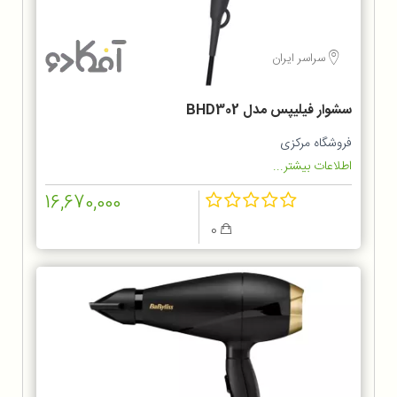
سراسر ایران
سشوار فیلیپس مدل BHD302
فروشگاه مرکزی
اطلاعات بیشتر...
16,670,000
0