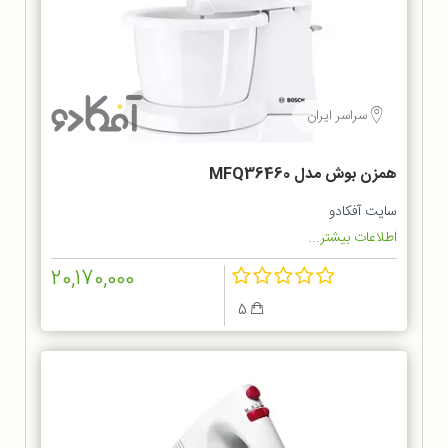
سراسر ایران
همزن بوش مدل MFQ36460
سایت آفکادو
اطلاعات بیشتر...
20,170,000
5