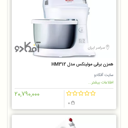
سراسر ایران
همزن برقی مولینکس مدل HM312
سایت آفکادو
اطلاعات بیشتر...
20,790,000
0