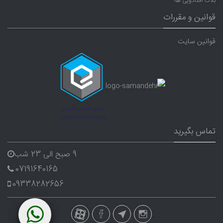
بلاگ آفکادویی ها!
قوانین و مقررات
قوانین سایت
تماس بگیرید
9 صبح الی 23 شب
07191640165
09338282656