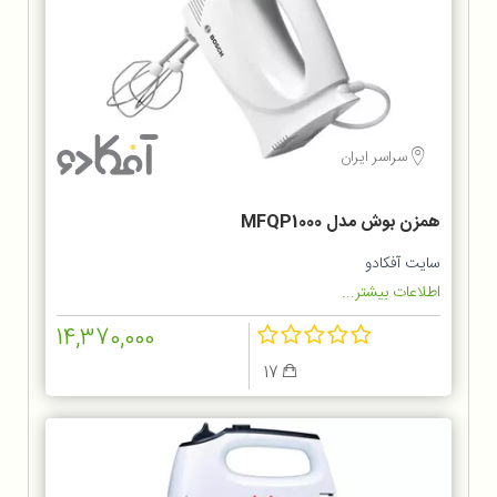
سراسر ایران
همزن بوش مدل MFQP1000
سایت آفکادو
اطلاعات بیشتر...
14,370,000
17