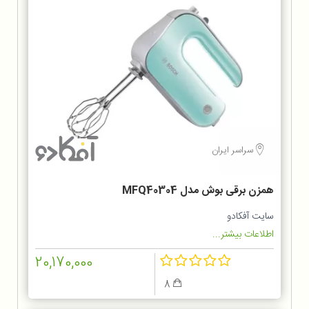
سراسر ایران
همزن برقی بوش مدل MFQ40304
سایت آفکادو
اطلاعات بیشتر...
20,170,000
8