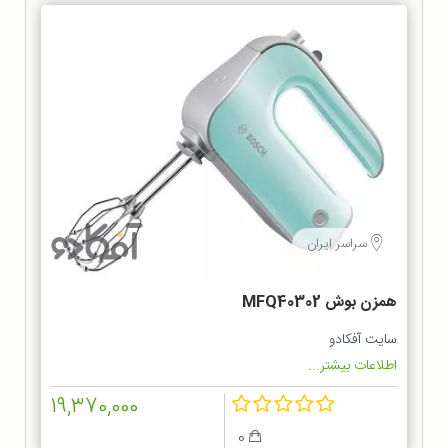
سراسر ایران
همزن بوش MFQ40302
سایت آفکادو
اطلاعات بیشتر...
19,370,000
0