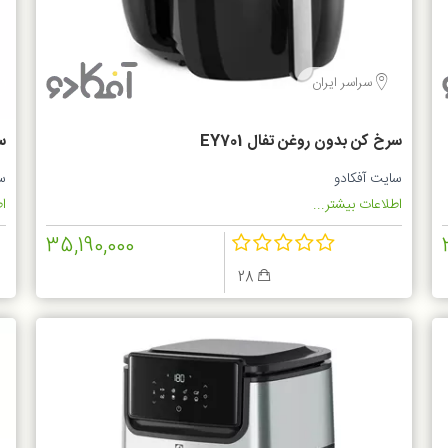
سراسر ایران
سرخ کن بدون روغن تفال EY701
سر
سایت آفکادو
س
اطلاعات بیشتر...
اط
35,190,000
28