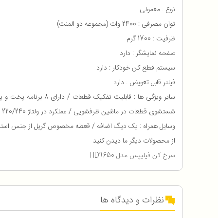
نوع : معمولی
توان مصرفی : 2400 وات (مجموعه دو المنت)
ظرفیت : 1700 گرم
صفحه نمایشگر : دارد
سیستم قطع کن خودکار : دارد
فیلتر قابل تعویض : دارد
شستشوی قطعات در ماشین ظرفشویی / عملکرد در ولتاژ 220/240 ولت / فرایند میکس خودکار / پوشش دیگ از سرامیک
وسایل همراه : یک دیگ اضافه / قعطه مخصوص گریل از جنس است
از محصولات دیگر ما دیدن کنید
سرخ کن فیلیپس مدل HD9650
نظرات و دیدگاه ها