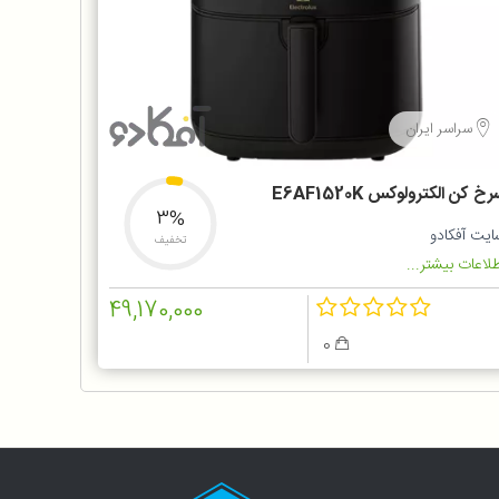
سراسر ایران
خ کن الکترولوکس E6AF1520K
3%
ایت آفکادو
تخفیف
لاعات بیشتر...
49,170,000
0