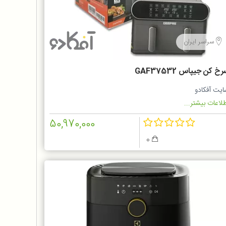
سراسر ایران
خ کن جیپاس GAF37532
ایت آفکادو
لاعات بیشتر...
50,970,000
0