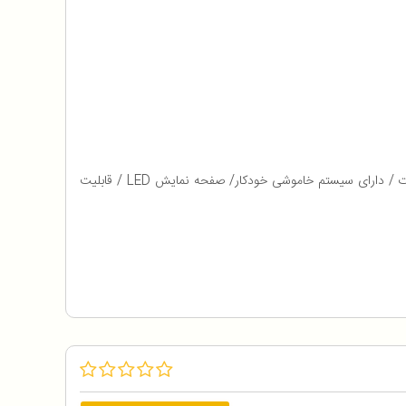
سایر ویژگی ها : قابلیت تفکیک قطعات / دارای 8 برنامه پخت و پز / کنترل دمای اتوماتیک / توان المنت بالا 1400 وات / توان المنت پایین 1000 وات / دارای سیستم خاموشی خودکار/ صفحه نمایش LED / قابلیت