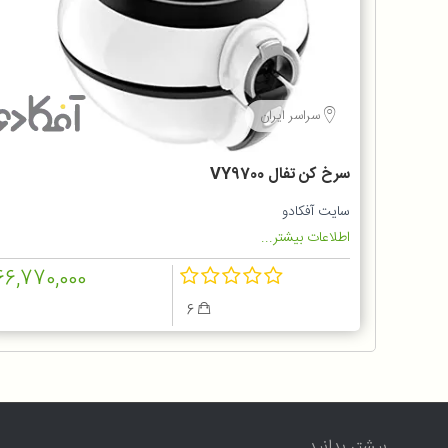
سراسر ایران
سرخ کن تفال VY9700
سایت آفکادو
اطلاعات بیشتر...
66,770,000
6
بیشتر بدانید