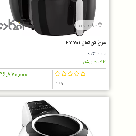
سراسر ایران
سرخ كن تفال EY 701
سایت آفکادو
اطلاعات بیشتر...
36,870,000
1