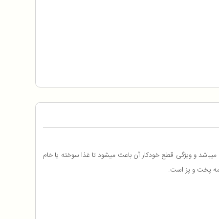
یک سرخ کن اتوماتیک با 2400 وات توان است که مواد غذایی را به خوبی سرخ میکند. ظرفیت این محصول 1700 گرم میباشد و ویژگی قطع خودکار آن باعث میشود تا غذا سوخته یا خام