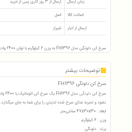
زمان ارسال
ارسال از 3 روز کاری پس از خرید
اصالت کالا
اصل
ارسال از انبار
شیراز
سرخ کن دلونگی مدل FH1396 به وزن 6 کیلوگرم با توان 2400 وات و 18 ماه ضمانت
توضیحات بیشتر
سرخ کن دلونگی FH1396
سرخ کن
دلونگی
نشود و تجربه غذای سرخ شده لذیذی را برای شما به جای میگذارد. دیگ سرخ کن دلونگی مدل FH1396 از جنس سرام
ابعاد : 47x30x30 سانتی‌متر
وزن : 6 کیلوگرم
برند : دلونگی