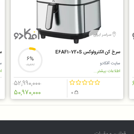
سراسر ایران
سرخ کن الکترولوکس E6AF1-720S
سر
6%
سایت آفکادو
س
تخفیف
اطلاعات بیشتر...
اط
52,990,000
50,970,000
0
قوانین و مقررات