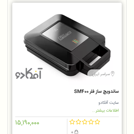
سراسر ایران
ساندویچ ساز فلر SM400
سایت آفکادو
اطلاعات بیشتر...
15,190,000
0