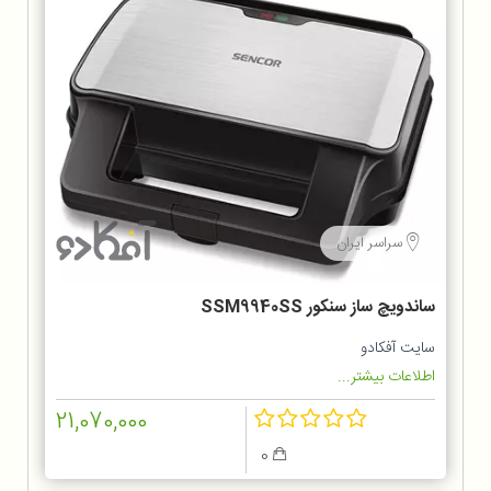
سراسر ایران
ساندویچ ساز سنکور SSM9940SS
سایت آفکادو
اطلاعات بیشتر...
21,070,000
0