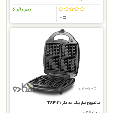
6,090,000
0
سراسر ایران
ساندویچ ساز بلک اند دکر TS4130
سایت آفکادو