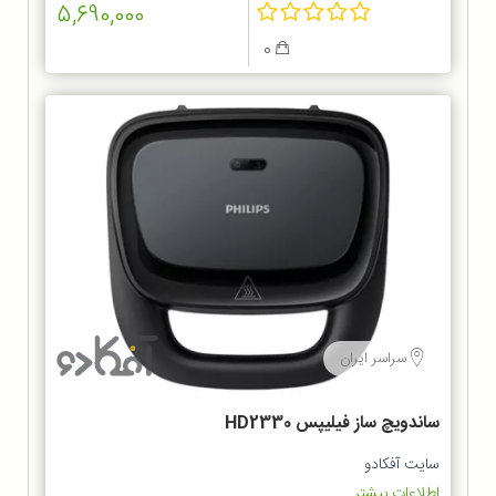
5,690,000
0
سراسر ایران
ساندویچ ساز فیلیپس HD2330
سایت آفکادو
اطلاعات بیشتر...