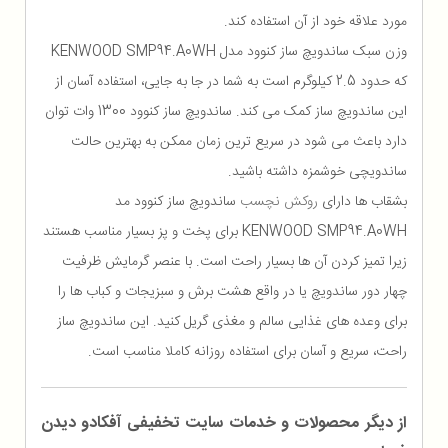
مورد علاقه خود از آن استفاده کند.
وزن سبک ساندویچ ساز کنوود مدل KENWOOD SMP94.A0WH
که حدود 2.5 کیلوگرم است به شما در جا به جایی، استفاده آسان از
این ساندویچ ساز کمک می کند. ساندویچ ساز کنوود 1300 وات توان
دارد باعث می شود در سریع ترین زمان ممکن به بهترین حالت
ساندویچی خوشمزه داشته باشید.
بشقاب ها دارای
روکش نچسب
ساندویچ ساز کنوود مد
KENWOOD SMP94.A0WH برای پخت و پز بسیار مناسب هستند
زیرا تمیز کردن آن ها بسیار راحت است. با عنصر گرمایش ظرفیت
چهار دور ساندویچ یا در واقع هشت برش و سبزیجات و کباب ها را
برای وعده های غذایی سالم و مغذی گریل کنید. این ساندویچ ساز
راحت، سریع و آسان برای استفاده روزانه کاملا مناسب است.
از دیگر محصولات و خدمات سایت تخفیفی آفکادو دیدن