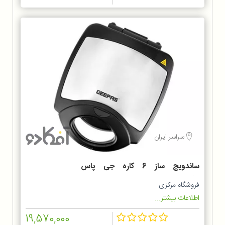
سراسر ایران
ساندویچ ساز 6 کاره جی پاس
GSM36528
فروشگاه مرکزی
اطلاعات بیشتر...
19,570,000