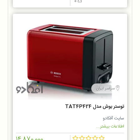
0
سراسر ایران
توستر بوش مدل TAT4P424
سایت آفکادو
اطلاعات بیشتر...
14,870,000