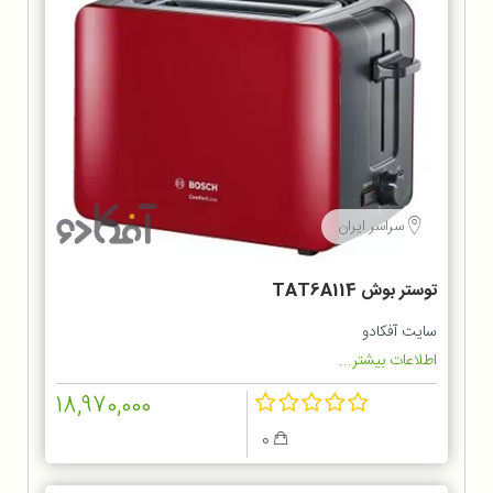
سراسر ایران
توستر بوش TAT6A114
سایت آفکادو
اطلاعات بیشتر...
18,970,000
0