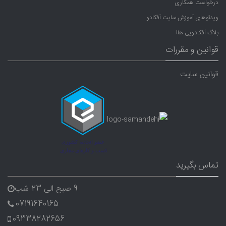
درخواست همکاری
ویدئوهای آموزش سایت آفکادو
بلاگ آفکادویی ها!
قوانین و مقررات
قوانین سایت
تماس بگیرید
9 صبح الی 23 شب
07191640165
09338282656