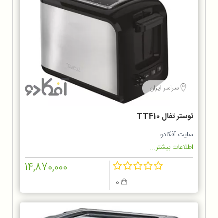
سراسر ایران
توستر تفال TT410
سایت آفکادو
اطلاعات بیشتر...
14,870,000
0