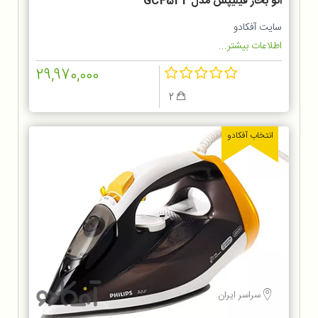
اتو بخار فیلیپس مدل GC4532
سایت آفکادو
اطلاعات بیشتر...
29,970,000
2
انتخاب آفکادو
سراسر ایران