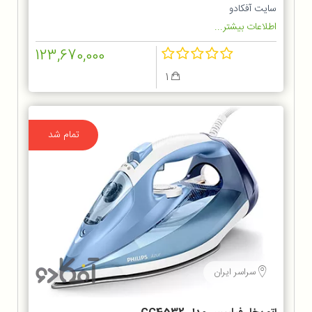
سایت آفکادو
اطلاعات بیشتر...
123,670,000
1
تمام شد
سراسر ایران