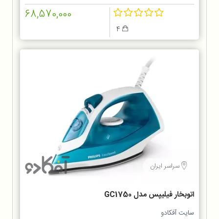
68,570,000
4
سراسر ایران
اتوبخار فیلیپس مدل GC1750
سایت آفکادو