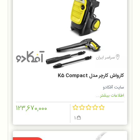
سراسر ایران
کارواش کارچر مدل K5 Compact
سایت آفکادو
اطلاعات بیشتر...
123,670,000
1