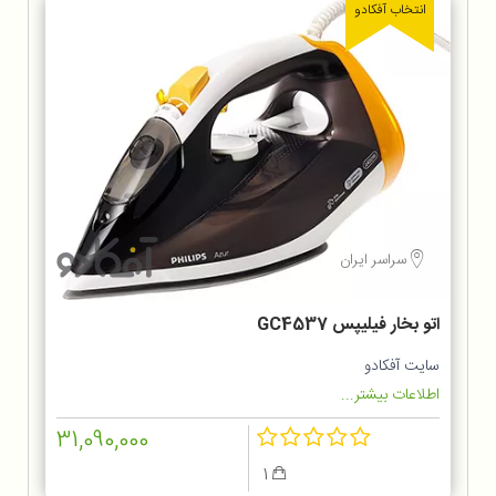
انتخاب آفکادو
سراسر ایران
اتو بخار فیلیپس GC4537
سایت آفکادو
اطلاعات بیشتر...
31,090,000
1