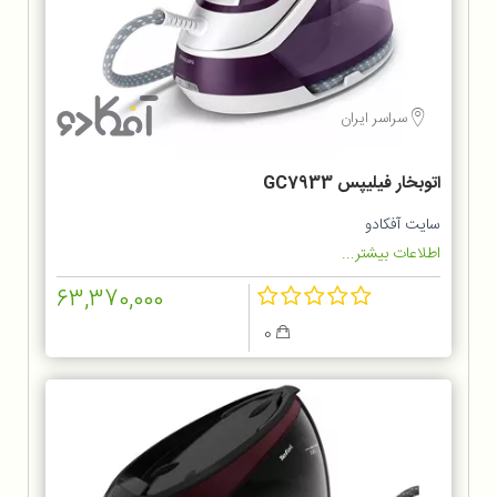
سراسر ایران
اتوبخار فیلیپس GC7933
سایت آفکادو
اطلاعات بیشتر...
63,370,000
0