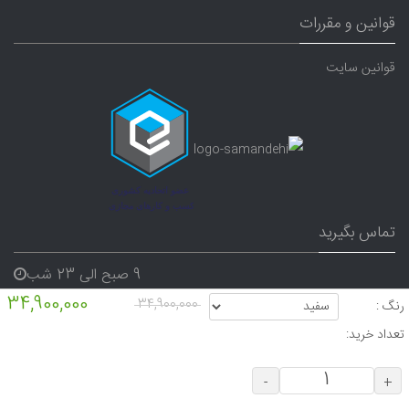
قوانین و مقررات
قوانین سایت
تماس بگیرید
9 صبح الی 23 شب
34,900,000
07191640165
34,900,000
رنگ :
09338282656
تعداد خرید:
-
+