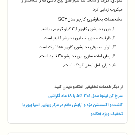
عمودی، درزها و شکاف ها، شیار های بین کاشی ها را شستشو و
میکروب زدایی کرد.
مشخصات بخارشوی کارچر مدل
SC3
وزن بخارشوی کارچر 3.1 کیلو گرم می باشد.
ظرفیت مخزن اب این بخارشو 1 لیتر است.
توان مصرفی بخارشوی کارچر 1900 وات است.
زمان آماده سازی این بخارشو 30 ث
انیه است.
دارای قفل ایمنی کودک است.
از دیگر خدمات تخفیفی آفکادو دیدن کنید.
سرخ کن نینجا مدل AG 301 با 18 ماه گارانتی
کاشت و اکستنشن مژه و آرایش دائم در مرکز زیبایی اسپا پیور با
تخفیف ویژه آفکادو