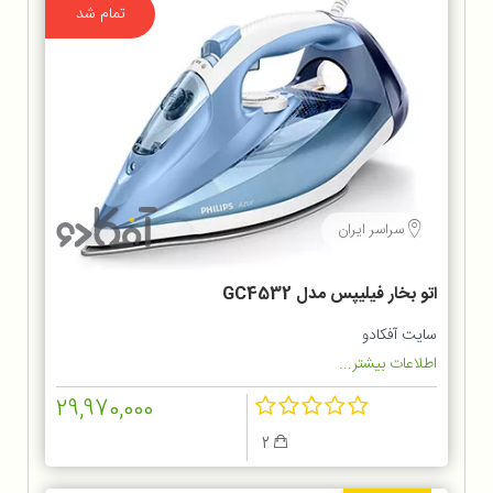
تمام شد
سراسر ایران
اتو بخار فیلیپس مدل GC4532
سایت آفکادو
اطلاعات بیشتر...
29,970,000
2