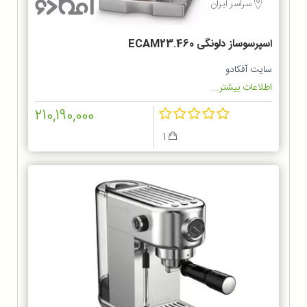
سراسر ایران
اسپرسوساز دلونگی ECAM23.460
سایت آفکادو
اطلاعات بیشتر...
210,190,000
1