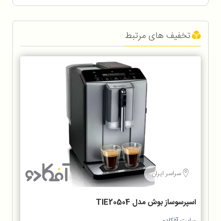
تخفیف های مرتبط
سراسر ایران
اسپرسوساز بوش مدل TIE20504