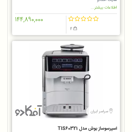
سایت آفکادو
اطلاعات بیشتر...
144,890,000
2
سراسر ایران
اسپرسوساز بوش مدل TIS60321