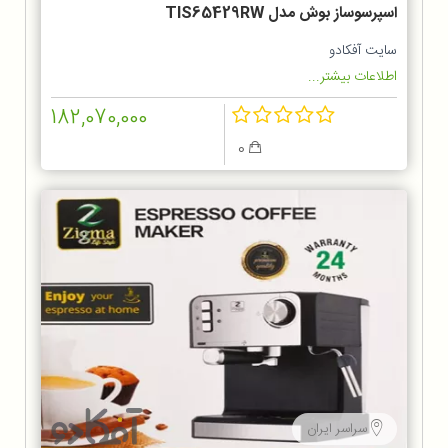
اسپرسوساز بوش مدل TIS65429RW
سایت آفکادو
اطلاعات بیشتر...
182,070,000
0
سراسر ایران