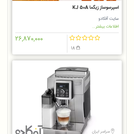
اسپرسوساز زیگما KJ 50A
سایت آفکادو
اطلاعات بیشتر...
26,870,000
18
سراسر ایران