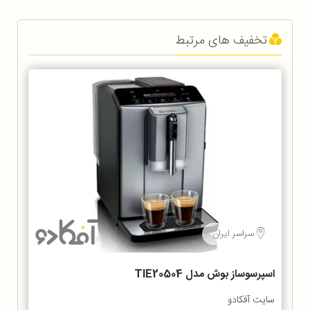
تخفیف های مرتبط
سراسر ایران
اسپرسوساز بوش مدل TIE20504
سایت آفکادو