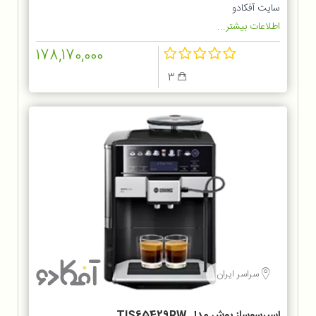
سایت آفکادو
اطلاعات بیشتر...
178,170,000
3
سراسر ایران
اسپرسوساز بوش مدل TIS65429RW