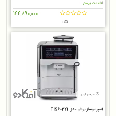
اطلاعات بیشتر...
144,890,000
2
سراسر ایران
اسپرسوساز بوش مدل TIS60321