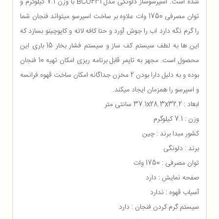
شده است. اسپرسوساز دلونگی مدل BCO431 با وزن 7.1 کیلوگرم و
توان مصرفی 1750 وات علاوه بر ساخت اسپرسو میتواند فنجان شما
را گرم نگه دارد اب را جوش آورد و حتا کافه لاته و کاپوچینو بسازد که
این ها به لطف سیستم کف ساز و سیستم فشار بخار 15 باری این
محصول است. مجهز به تایمر قابل برنامه ریزی امکان تهیه 10 فنجان
بوده و به دلیل دارا بودن 2 مخزن جداگانه امکان ساخت قهوه فرانسه
و اسپرسو را همزمان ایجاد میکند.
ابعاد : 37.1x28.3x32.2 سانتی متر
وزن : 7.1 کیلوگرم
کشور مبدا برند : چین
برند : دلونگی
توان مصرفی : 1750 وات
صفحه نمایش : دارد
آسیاب قهوه : ندارد
سیستم گرم کردن فنجان : دارد