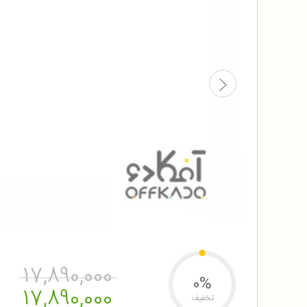
17,890,000
0%
17,890,000
تخفیف