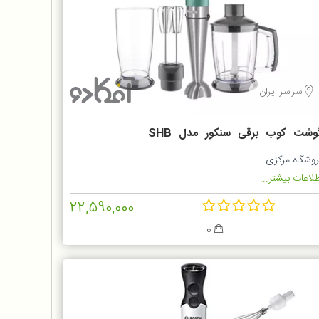
سراسر ایران
گوشت کوب برقی سنکور مدل SHB
5601G
روشگاه مرکزی
لاعات بیشتر...
22,590,000
0