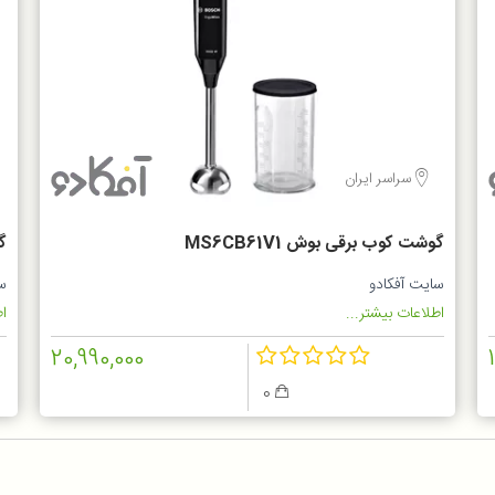
سراسر ایران
گوشت کوب برقی بوش MS6CB61V1
گو
سایت آفکادو
س
اطلاعات بیشتر...
اط
20,990,000
0