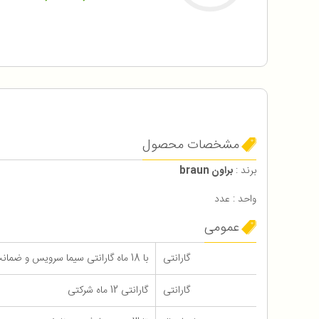
مشخصات محصول
برند :
براون braun
واحد : عدد
عمومی
گارانتی
با 18 ماه گارانتی سیما سرویس و ضمانت اضالت و سلامت فیزیکی کالا
گارانتی
گارانتی 12 ماه شرکتی