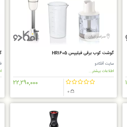
سراسر ایران
گوشت کوب برقی فیلیپس HR1605
R
سایت آفکادو
ف
اطلاعات بیشتر...
اط
22,290,000
0