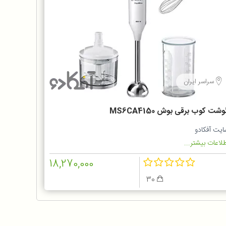
سراسر ایران
شت کوب برقی بوش MS6CA4150
ایت آفکادو
لاعات بیشتر...
18,270,000
30