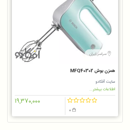
سراسر ایران
همزن بوش MFQ40302
سایت آفکادو
اطلاعات بیشتر...
19,370,000
0