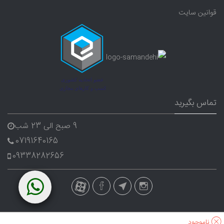
قوانین سایت
تماس بگیرید
9 صبح الی 23 شب
07191640165
09338282656
ناموجود
کلیه حقوق این وب سایت متعلق به
Offkado
می باشد.