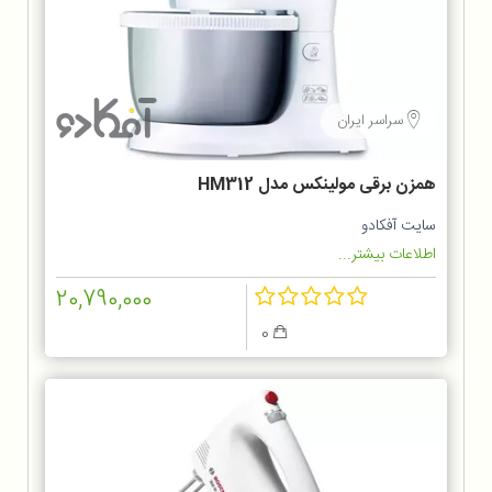
سراسر ایران
همزن برقی مولینکس مدل HM312
سایت آفکادو
اطلاعات بیشتر...
20,790,000
0