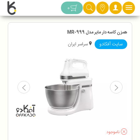
دسته بندی
0
همزن کاسه دار مایر مدل MR-999
سایت آفکادو
سراسر ایران
ناموجود