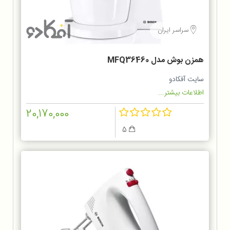
سراسر ایران
همزن بوش مدل MFQ36460
سایت آفکادو
اطلاعات بیشتر...
20,170,000
5