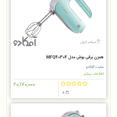
سراسر ایران
همزن برقی بوش مدل MFQ40304
سایت آفکادو
اطلاعات بیشتر...
20,170,000
8