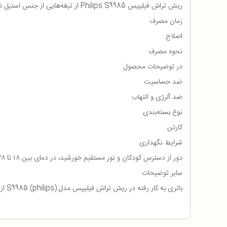
ریش تراش فیلیپس Philips S9985 از تیغه‌هایی از جنس استیل ضد زنگ استفاده شده است که این نوع از تیغه ها در برابر فشار، ضربه و رطوبت بسیار مقاوم هستند.
زمان مصرف
اصلاح
نحوه مصرف
در توضیحات محصول
ضد حساسیت
ضد آلرژی و التهاب
نوع بسته‌بندی
کارتن
شرایط نگهداری
دور از دسترس کودکان و نور مستقیم خورشید، در دمای بین ۱۸ تا ۲۸ درجه سانتی‌گراد در مکانی خشک و خنک
سایر توضیحات
باتری به کار رفته در ریش تراش فیلیپس مدل S9985 (philips) از سری باتری های لیتیم یونی بوده که در مدت زمان 1 ساعت به صورت کامل شارژ شده و به اندازه 1 ساعت هم شارژدهی خواهد داشت.