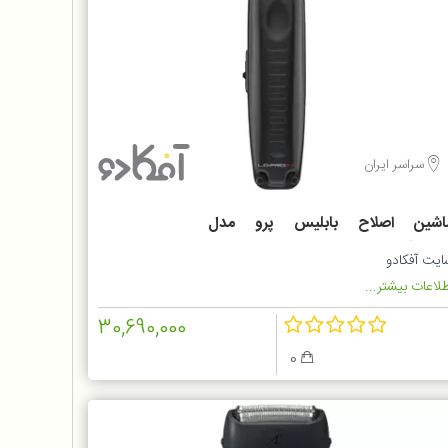
سراسر ایران
اشین اصلاح بابلیس پرو مدل
FX726SD
ایت آفکادو
لاعات بیشتر...
30,690,000
0