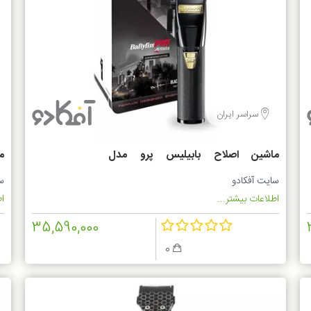
سراسر ایران
ماشین اصلاح بابیلیس پرو مدل
م
E
FX8700BKSDE
سایت آفکادو
س
اطلاعات بیشتر...
اط
35,590,000
0