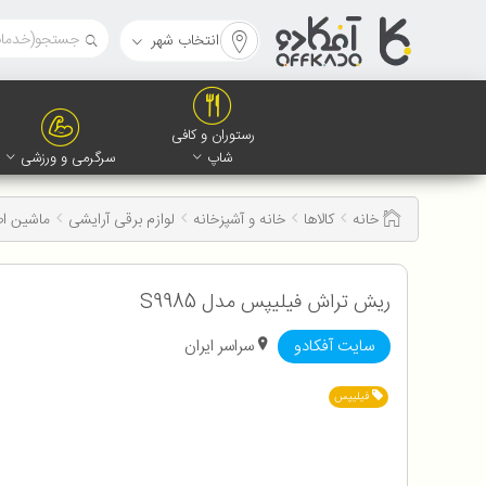
انتخاب شهر
رستوران و کافی
شاپ
سرگرمی و ورزشی
خانه
کالاها
خانه و آشپزخانه
لوازم برقی آرایشی
ماشین ا
ریش تراش فیلیپس مدل S9985
سایت آفکادو
سراسر ایران
فیلیپس