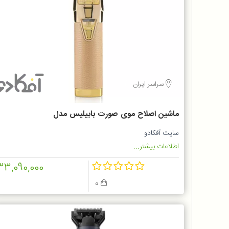
سراسر ایران
ماشین اصلاح موی صورت بابیلیس مدل
FX7870GSDE
سایت آفکادو
اطلاعات بیشتر...
33,090,000
0