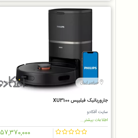
سراسر ایران
جارورباتیک فیلیپس XU3100
سایت آفکادو
اطلاعات بیشتر...
157,370,000