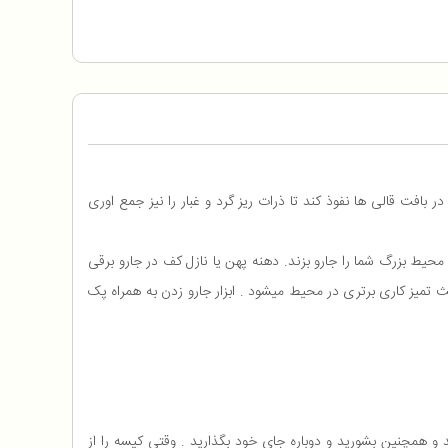
VC20M25 میتواند یکی از بهترین انتخاب های شما برای منزلتان باشد. قدرت مکش بسیار عالی جارو برقی 2540 میتواند در بافت قالی ها نفوذ کند تا ذرات ریز گرد و غبار را نیز جمع اوری
 جاروبرقی 2540 به شما اجازه تغییر ارتفاع لوله را می دهد و با همراهی چرخش و مانور 360 درجه ای میتواند تا شعاع بیش از 8 متر محیط بزرگ شما را جارو بزند. دهنه پهن یا نازل کف در جارو برقی
 تمیز کاری برتری در محیط میشود . ابزار جارو زدن به همراه پک
تمیز نمایید و همچنین بشورید و دوباره جای خود بگذارید . وقتی کیسه را از