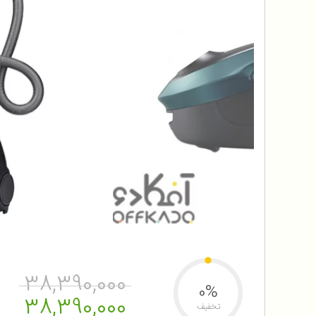
38,390,000
0%
38,390,000
تخفیف