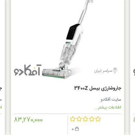
سراسر ایران
جاروشارژی بیسل 3400Z
W
سایت آفکادو
س
اطلاعات بیشتر...
اط
83,270,000
0