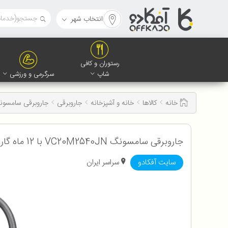
انتخاب شهر
رستوران و کافی
شاپ
سرگرمی و ورزشی
خانه
کالاها
خانه و آشپزخانه
جاروبرقی
جاروبرقی سامسونگ 0
جاروبرقی سامسونگ VC20M2540JN با 12 ماه گارانتی
سایت آفکادو
سراسر ایران