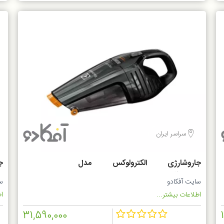
سراسر ایران
جاروشارژی الکترولوکس مدل
G
ZB6214IGM
سایت آفکادو
س
اطلاعات بیشتر...
اط
31,590,000