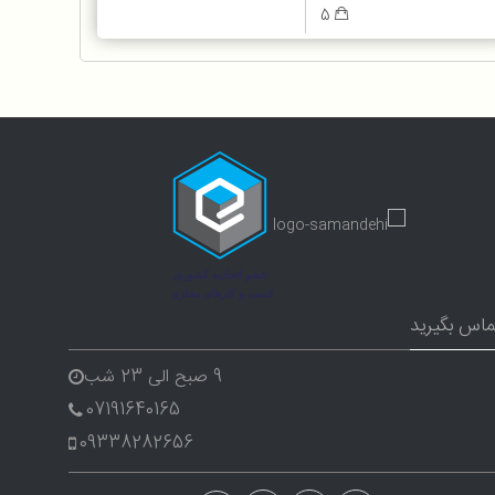
5
ماس بگیرید
9 صبح الی 23 شب
07191640165
09338282656