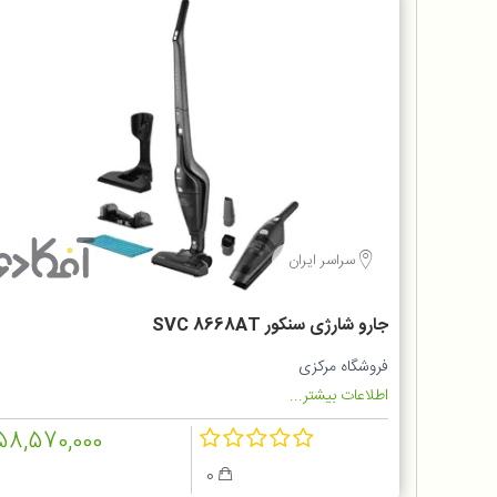
سراسر ایران
جارو شارژی سنکور SVC 8668AT
فروشگاه مرکزی
اطلاعات بیشتر...
58,570,000
0