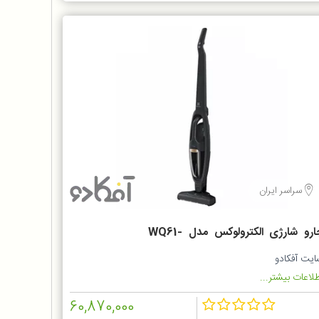
سراسر ایران
جارو شارژی الکترولوکس مدل WQ61-
1OG
ایت آفکادو
لاعات بیشتر...
60,870,000