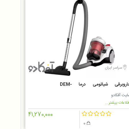
سراسر ایران
جاروبرقی شیائومی درما DEM-
TJ301
ایت آفکادو
لاعات بیشتر...
41,270,000
0