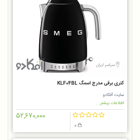
سراسر ایران
کتری برقی مدرج اسمگ KLF04BL
سایت آفکادو
اطلاعات بیشتر...
52,670,000
0