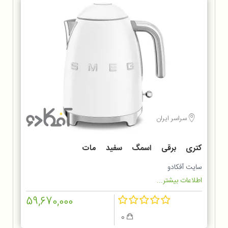
سراسر ایران
کتری برقی اسمگ سفید مات
KLF03WHMEU
سایت آفکادو
اطلاعات بیشتر...
59,670,000
0