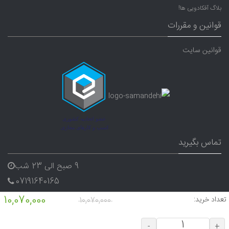
بلاگ آفکادویی ها!
قوانین و مقررات
قوانین سایت
تماس بگیرید
9 صبح الی 23 شب
07191640165
09338282656
10,070,000
تعداد خرید:
10,070,000
-
+