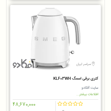
سراسر ایران
کتری برقی اسمگ KLF03WH
سایت آفکادو
اطلاعات بیشتر...
48,670,000