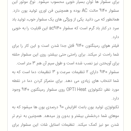
برای سشوار ها توان بسیار خوبی محسوب میشود. نوع موتور این
سشوار 9140 حالت AC بوده و همچنین فن اوری تولید یون دارد.
همانطور که می دانید یکی از ویژگی های یک سشوار خوب، تولید باد
سرد در کنار باد گرم است که سشوار ac9140 این قابلیت را به خوبی
دارد.
فیلتر هوای رمینگتون 9140 قابل جدا شدن است و این کار را برای
شما راحت تر میکند. برای راحتی حتی بیشتر، روی این سشوار حلقه
برای آویختن نیز نصب شده است و طول سیم آن هم 3 متر است.
سشوار 9140 دارای 2 تنظیمات سرعت و 3 تنظیمات دما است که به
شما انتخاب های زیادی می دهد. برای متمرکز کردن دما در نقطه
مورد نظر، تکنولوژی OPTI Heat روی سشوار رمینگتون 9140 وجود
دارد.
تکنولوژی تولید یون باعث افزایش 90 درصدی یون ها میشود که به
موهای شما درخشش بیشتر و بدون وز میدهد. همچنین به نرم تر
شدن مو نیز کمک میکند. تنظیمات استایل شات این سشوار برای