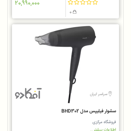
20,990,000
0
سراسر ایران
سشوار فیلیپس مدل BHD302
فروشگاه مرکزی
اطلاعات بیشتر...