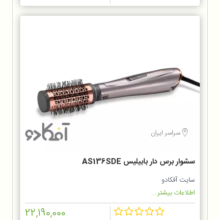
سراسر ایران
سشوار برس دار بابیلیس AS136SDE
سایت آفکادو
اطلاعات بیشتر...
22,190,000