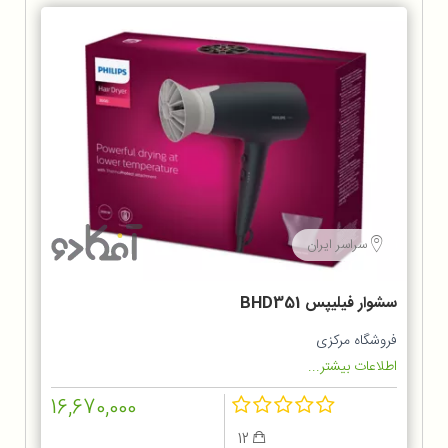
سراسر ایران
سشوار فیلیپس BHD351
فروشگاه مرکزی
اطلاعات بیشتر...
16,670,000
12