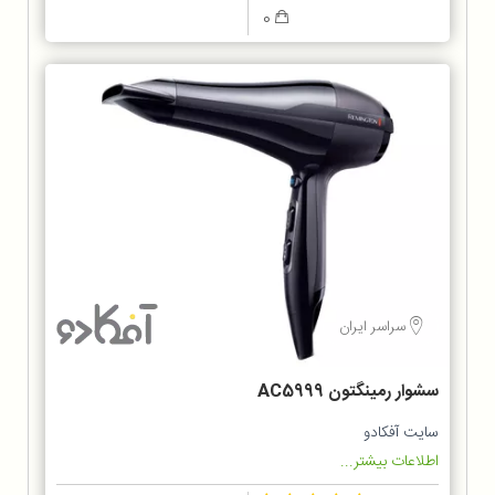
0
سراسر ایران
سشوار رمینگتون AC5999
سایت آفکادو
اطلاعات بیشتر...