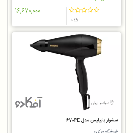
16,670,000
0
سراسر ایران
سشوار بابیلیس مدل 6704E
فروشگاه مرکزی