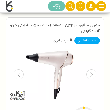
دسته بندی
0
سشوار رمینگتون AC9140 با ضمانت اصالت و سلامت فیزیکی کالا و
12 ماه گارانتی
سایت آفکادو
سراسر ایران