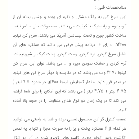
مشخصات فنی :
این سرخ کن به رنگ مشکی و نقره ای بوده و جنس بدنه آن از
آلومینیوم و پلاستیک با کیفیت می باشد. محصولات حال حاضر نینجا
ساخت کشور چین و تحت لیسانس آمریکا می باشند. سرخ کن نینجا
af400 دارای 6 برنامه پیش فرض می باشد که عملکرد های آن
شامل سرخ کردن, ترد کردن, رست کردن, پخت کیک و شیرینیجات,
گرم کردن و خشک نمودن میوه و ... می باشد. توان این سرخ کن
نینجا 2470 وات می باشد که در مقایسه با دیگر سرخ کن های نینجا
در صدر قرار دارد. مقدار گنجایش نینجا af400 در حدود 9.5 لیتر (
4.75 لیتر + 4.75 لیتر ) می باشد که این امکان را برای شما فراهم
می کند تا در یک زمان دو نوع غذای متفاوت را در حجم بالا آماده
کنید.
صفحه کنترل گر این محصول لمسی بوده و شما به راحتی می توانید
هر کدام از 6 عملکرد پخت و پز را به صورت مجزا و تنها با یه لمس
انگشت خود انجام دهید. کاسه های تعبیه شده در آن به شکل