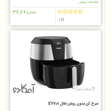
اطلاعات بیشتر...
36,870,000
1
سراسر ایران
سرخ کن بدون روغن تفال EY701