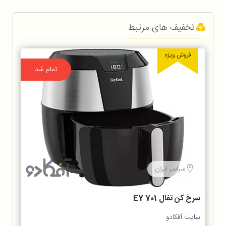
تخفیف های مرتبط
فروش ویژه
تمام شد
سراسر ایران
سرخ كن تفال EY 701
سایت آفکادو