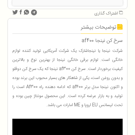
اشتراک گذاری
توضیحات بیشتر
سرخ کن نینجا af400
شرکت نینجا یا نینجاشارک یک شرکت آمریکایی تولید کننده لوازم
خانگی است. لوازم برقی خانگی نینجا از بهترین نوع و بالاترین
کیفیت برخوردار است. سرخ کن af300 نینجا که یک سرخ کن دوقلو
و بدون روغن است، یکی از شاهکار های بسیار محبوب این برند بوده
و اکنون نینجا مدل برتر af400 که ادامه دهنده راه Af300 است را
تولید و به بازار عرضه کرده است. این محصول مونتاژ چین بوده و
تحت لیسانس EU اروپا و ME امارات می باشد.