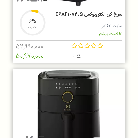
سرخ کن الکترولوکس E6AF1-720S
6%
سایت آفکادو
تخفیف
اطلاعات بیشتر...
52,990,000
50,970,000
0