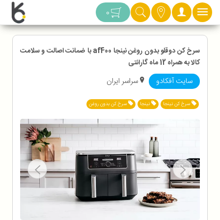
دسته بندی
0
سرخ کن دوقلو بدون روغن نینجا af400 با ضمانت اصالت و سلامت
کالا به همراه 12 ماه گارانتی
سایت آفکادو
سراسر ایران
سرخ کن نینجا
نینجا
سرخ کن بدون روغن