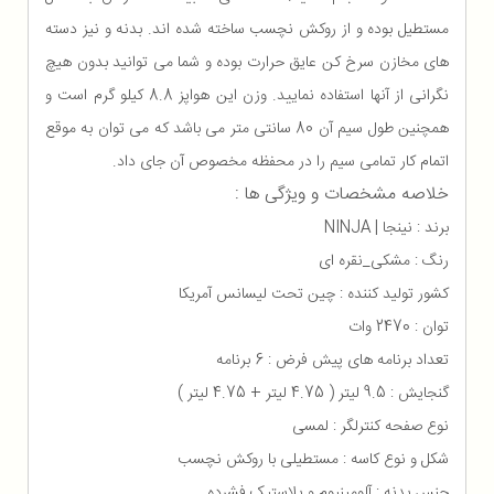
مستطیل بوده و از روکش نچسب ساخته شده اند. بدنه و نیز دسته
های مخازن سرخ کن عایق حرارت بوده و شما می توانید بدون هیچ
نگرانی از آنها استفاده نمایید. وزن این هواپز 8.8 کیلو گرم است و
همچنین طول سیم آن 80 سانتی متر می باشد که می توان به موقع
اتمام کار تمامی سیم را در محفظه مخصوص آن جای داد.
خلاصه مشخصات و ویژگی ها :
برند : نینجا | NINJA
رنگ : مشکی_نقره ای
کشور تولید کننده : چین تحت لیسانس آمریکا
توان : 2470 وات
تعداد برنامه های پیش فرض : 6 برنامه
گنجایش : 9.5 لیتر ( 4.75 لیتر + 4.75 لیتر )
نوع صفحه کنترلگر : لمسی
شکل و نوع کاسه : مستطیلی با روکش نچسب
جنس بدنه : آلومینیوم و پلاستیک فشرده