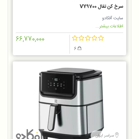
سرخ کن تفال VY9700
سایت آفکادو
اطلاعات بیشتر...
66,770,000
6
سراسر ایران