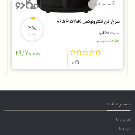
سراسر ایران
سرخ کن الکترولوکس E6AF1520K
3%
سایت آفکادو
تخفیف
اطلاعات بیشتر...
49,170,000
0
بیشتر بدانید
تماس با ما
درباره ما