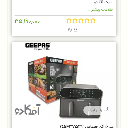
سایت آفکادو
اطلاعات بیشتر...
35,190,000
28
سراسر ایران
سرخ کن جیپاس GAF37532