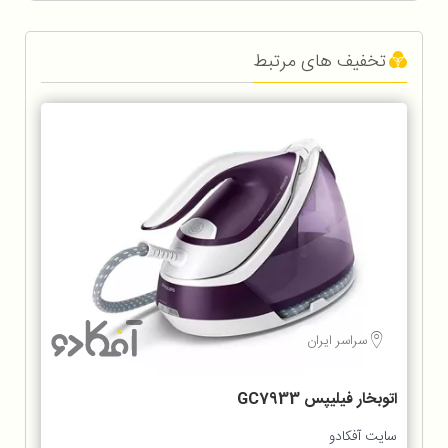
تخفیف های مرتبط
سراسر ایران
اتوبخار فیلیپس GC7933
سایت آفکادو