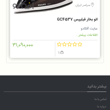
سراسر ایران
اتو بخار فیلیپس GC4537
سایت آفکادو
اطلاعات بیشتر...
31,090,000
1
بیشتر بدانید
تماس با ما
درباره ما