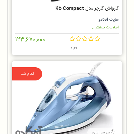
کارواش کارچر مدل K5 Compact
سایت آفکادو
اطلاعات بیشتر...
123,670,000
1
تمام شد
سراسر ایران