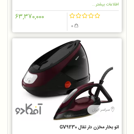
اطلاعات بیشتر...
63,370,000
0
سراسر ایران
اتو بخار مخزن دار تفال GV9230