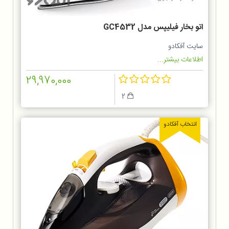
اتو بخار فیلیپس مدل GC4532
سایت آفکادو
اطلاعات بیشتر...
29,970,000
2
انتخاب آفکادو