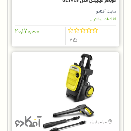
اتوبخار فیلیپس مدل GC1750
سایت آفکادو
اطلاعات بیشتر...
20,170,000
7
سراسر ایران