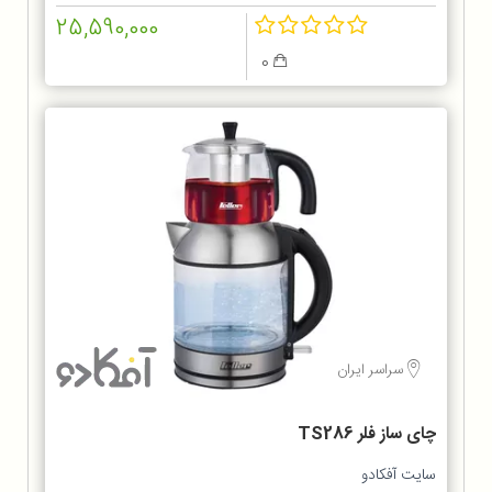
25,590,000
0
سراسر ایران
چای ساز فلر TS286
سایت آفکادو