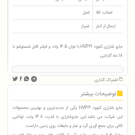
اصالت کالا
اصل
ارسال از انبار
شیراز
جارو شارژی کنوود HVP19 با توان 14.5 وات و فیلتر قابل شستوشو با
18 ماه گارانتی
اشتراک گذاری
توضیحات بیشتر
جارو شارژی کنوود HVP19 یکی از جدیدترین و بهترین محصولات
این شرکت می باشد.این جاروشارژی با قدرت 14.8 ولت توانایی
کافی برای جمع آوری گرد و غبار و مایعات روی زمین داراست.
مقدار ظرفیت مخزن جارو یکی از فاکتور های مهم و حائز اهمیت