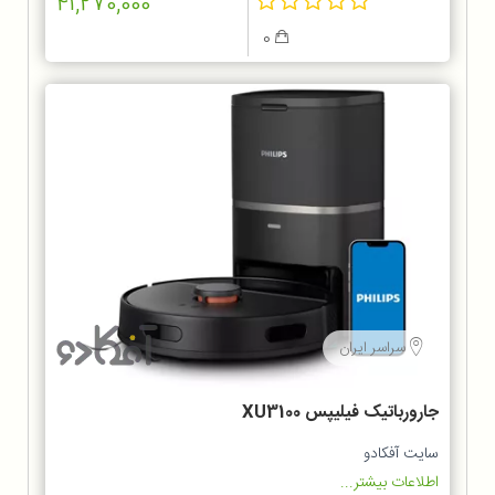
41,270,000
0
سراسر ایران
جارورباتیک فیلیپس XU3100
سایت آفکادو
اطلاعات بیشتر...