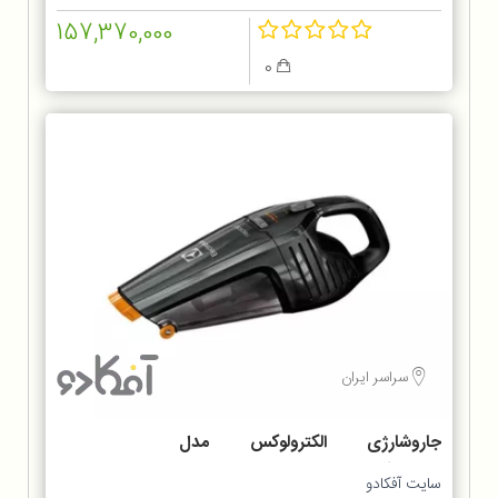
157,370,000
0
سراسر ایران
جاروشارژی الکترولوکس مدل
ZB6214IGM
سایت آفکادو