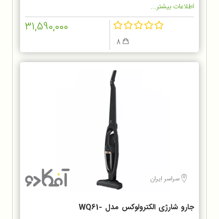
اطلاعات بیشتر...
31,590,000
8
سراسر ایران
جارو شارژی الکترولوکس مدل WQ61-