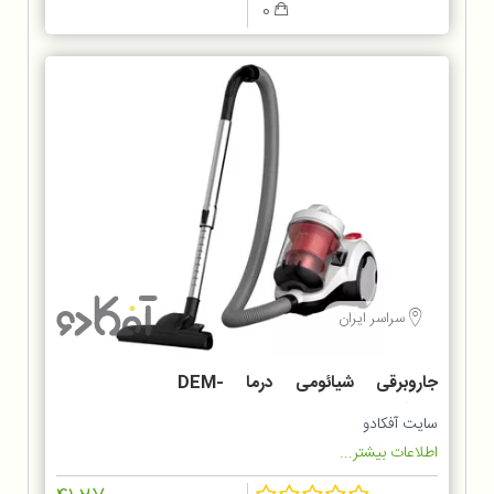
0
سراسر ایران
جاروبرقی شیائومی درما DEM-
TJ301W
سایت آفکادو
اطلاعات بیشتر...