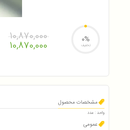
10,870,000
0%
10,870,000
تخفیف
مشخصات محصول
واحد : عدد
عمومی