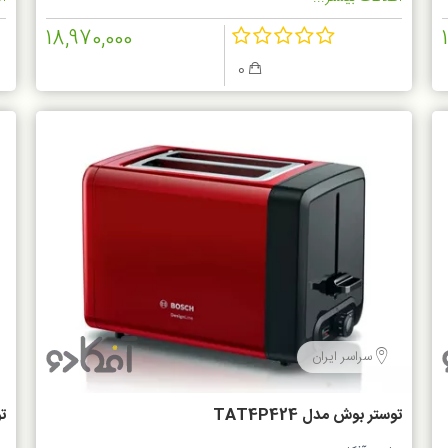
18,970,000
0
سراسر ایران
توستر بوش مدل TAT4P424
تو