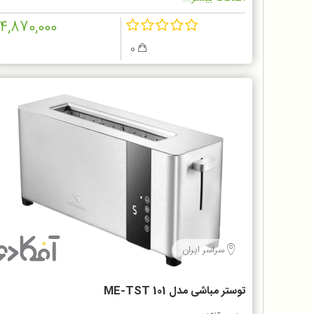
14,870,000
0
سراسر ایران
توستر مباشی مدل ME-TST 101