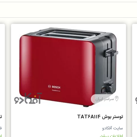
سراسر ایران
توستر بوش TAT6A114
تو
سایت آفکادو
ف
اطلاعات بیشتر...
اط