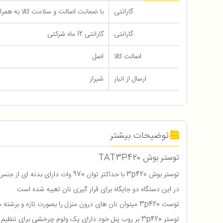
گارانتی
با ضمانت اصالت و سلامت کالا به همراه 12 ماه گاران
گارانتی
گارانتی 12 ماه شرکتی
اصالت کالا
اصل
ارسال از انبار
شیراز
توضیحات بیشتر
توستر بوش TAT3P420
توستر بوش 3p420 با حداکثر توان 970 وات دارای بدنه ای از جنس پلاستیک مقاوم و بصورت عایق حرارت میباشد
در این دستگاه دو جایگاه برای قرار گیری نان تعبیه شده است
توست 3p420 میتوان نان های درون منزل را بصورت تازه و برشته میل نمایید
توستر 3p420 بر روب پنل خود دارای یک ولوم چرخشی برای تنظیم حرارت در 6 درجه و کلید های یخ یخ زدایی و توقف عملیات میباشد