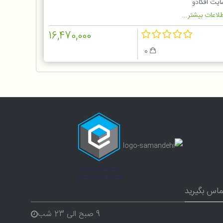
ایت آفکادو
لاعات بیشتر...
16,470,000
0
ماس بگیرید
9 صبح الی 23 شب