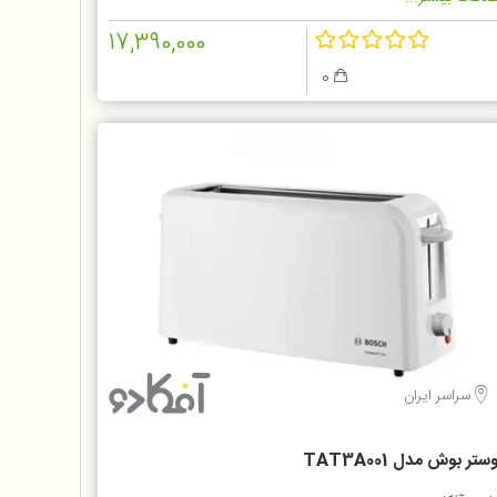
17,390,000
0
سراسر ایران
ستر بوش مدل TAT3A001