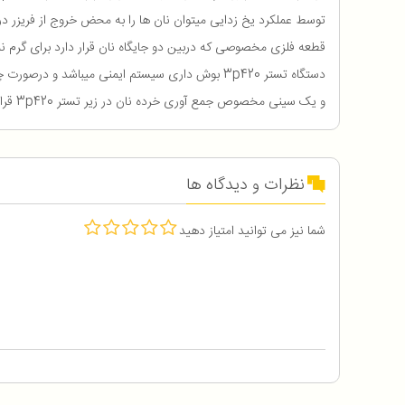
توسط عملکرد یخ زدایی میتوان نان ها را به محض خروج از فریزر د
قطعه فلزی مخصوصی که دربین دو جایگاه نان قرار دارد برای گرم نم
دستگاه تستر 3p420 بوش داری سیستم ایمنی میباشد و درصورت چسبیدن نان به درون دستگاه 3p420 بصورت خودکار خاموش میشود و مانع از سوختن نان میشود
و یک سینی مخصوص جمع آوری خرده نان در زیر تستر 3p420 قرار گرفته که کار شمارا بعد از استفاده از دستگاه آسانتر میکند
نظرات و دیدگاه ها
شما نیز می توانید امتیاز دهید