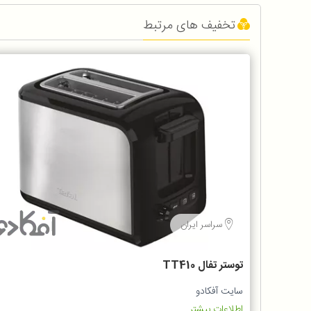
تخفیف های مرتبط
سراسر ایران
توستر تفال TT410
سایت آفکادو
اطلاعات بیشتر...