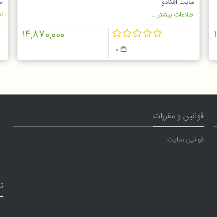
سایت آفکادو
س
اطلاعات بیشتر...
اط
14,870,000
0
قوانین و مقررات
قوانین سایت
ت