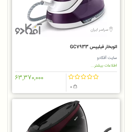
سراسر ایران
اتوبخار فیلیپس GC7933
سایت آفکادو
اطلاعات بیشتر...
63,370,000
0