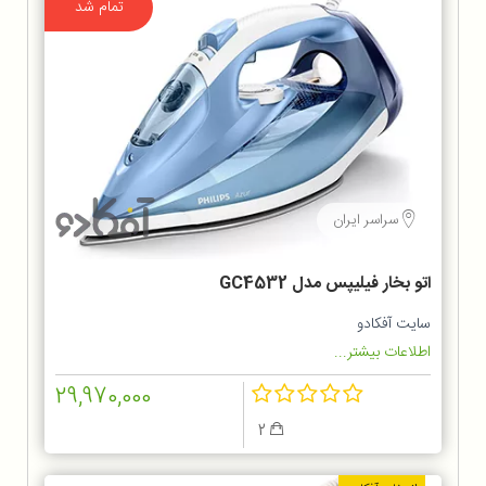
تمام شد
سراسر ایران
اتو بخار فیلیپس مدل GC4532
سایت آفکادو
اطلاعات بیشتر...
29,970,000
2