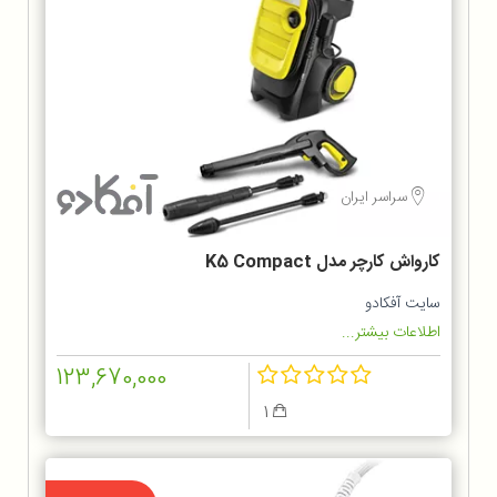
سراسر ایران
کارواش کارچر مدل K5 Compact
سایت آفکادو
اطلاعات بیشتر...
123,670,000
1