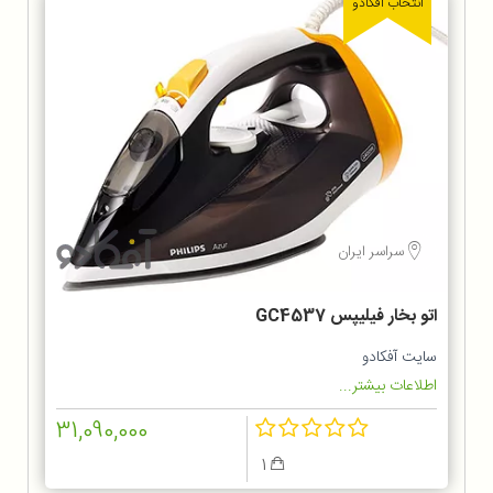
انتخاب آفکادو
سراسر ایران
اتو بخار فیلیپس GC4537
سایت آفکادو
اطلاعات بیشتر...
31,090,000
1