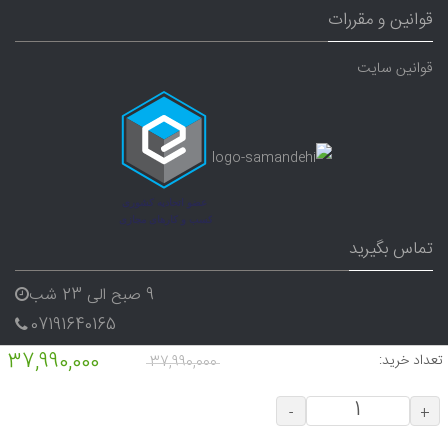
قوانین و مقررات
قوانین سایت
تماس بگیرید
9 صبح الی 23 شب
07191640165
09338282656
37,990,000
تعداد خرید:
37,990,000
-
+