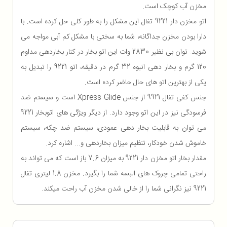
مخزن آب کوچک است.
اتو مخزن دار 9221 تفال این مشکل را به طور کلی حل کرده است. با
دارا بودن مخزن جداگانه، شما به سختی با مشکل کم آبی مواجه می
شوید. توان بی نظیر 2830 وات این اتو بخار در کنار بخاردهی مداوم
120 گرم و بخار دهی انبوه 32 گرم در دقیقه، اتو 9221 را تبدیل به
یکی از بهترین اتو های حال حاضر کرده است.
جنس کفی تفال 9921 از جنس Xpress Glide است و سیستم ضد
فرسودگی نیز در این اتو وجود دارد. از دیگر ویژگی های اتوبخار 9221
می توان به قابلیت بخار دهی عمودی، سیستم ضد چکه، سیستم
خاموش شدن خودکار، تنظیم میزان بخاردهی و... اشاره کرد.
مقدار بخار اتو مخزن دار 9221 به میزان 7.6 باز است که می تواند به
راحتی تمامی چروک های البسه شما را بگیرد. مخزن 1.8 لیتری تفال
9221 نیز نگرانی شما را از خالی شدن مخزن آب راحت میکند.