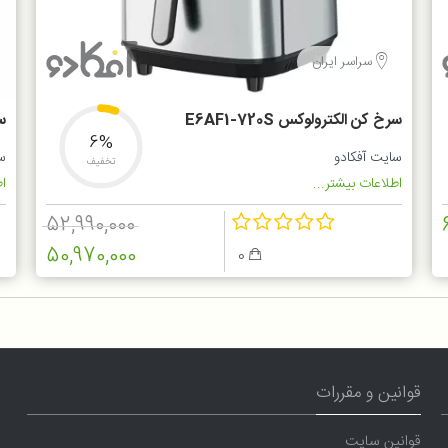
سراسر ایران
سرخ کن الکترولوکس E6AF1-720S
سر
6%
سایت آفکادو
س
تخفیف
اطلاعات بیشتر...
اط
52,990,000
50,970,000
0
قوانین و مقررات
قوانین سایت