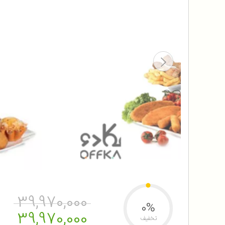
39,970,000
0%
39,970,000
تخفیف