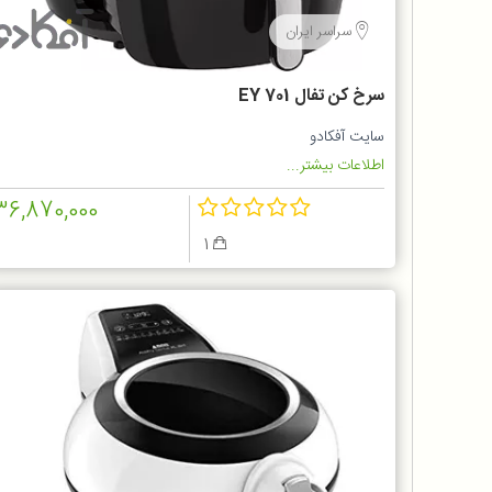
سراسر ایران
سرخ كن تفال EY 701
سایت آفکادو
اطلاعات بیشتر...
36,870,000
1