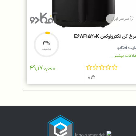
سراسر ایران
خ کن الکترولوکس E6AF1520K
3%
ایت آفکادو
تخفیف
لاعات بیشتر...
49,170,000
0