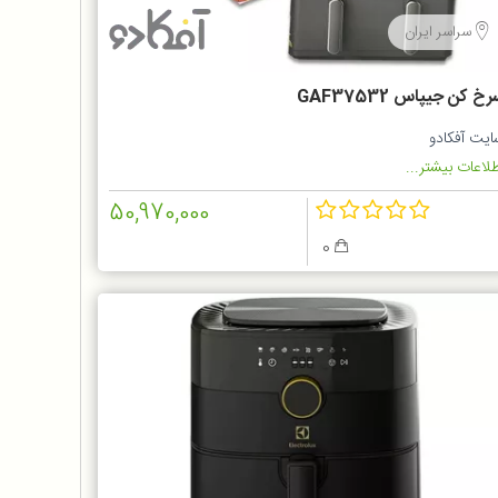
سراسر ایران
خ کن جیپاس GAF37532
ایت آفکادو
لاعات بیشتر...
50,970,000
0