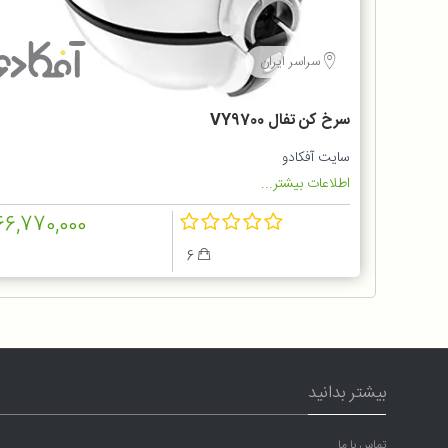
سراسر ایران
سرخ کن تفال VY9700
سایت آفکادو
اطلاعات بیشتر...
66,770,000
6
بیشتر بدانید
تماس با ما