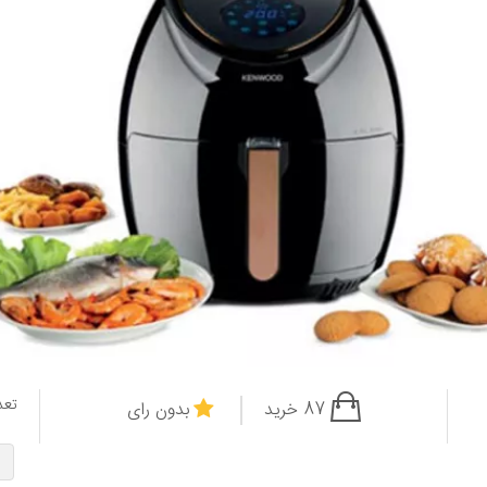
تعد
87 خرید
بدون رای