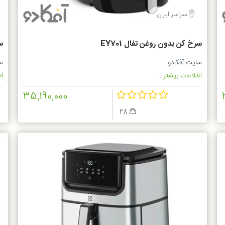
سراسر ایران
سرخ کن بدون روغن تفال EY701
سر
سایت آفکادو
س
اطلاعات بیشتر...
اط
35,190,000
28