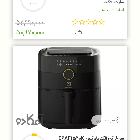
سایت آفکادو
تخفیف
اطلاعات بیشتر...
52,990,000
50,970,000
0
سراسر ایران
سرخ کن الکترولوکس E6AF1520K