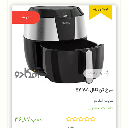
فروش ویژه
تمام شد
سراسر ایران
سرخ كن تفال EY 701
سایت آفکادو
اطلاعات بیشتر...
36,870,000