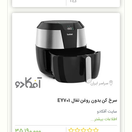
1
سراسر ایران
سرخ کن بدون روغن تفال EY701
سایت آفکادو
اطلاعات بیشتر...
35,190,000