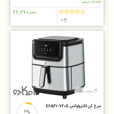
اطلاعات بیشتر...
66,770,000
6
سراسر ایران
سرخ کن الکترولوکس E6AF1-720S
6%