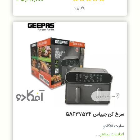
28
سراسر ایران
سرخ کن جیپاس GAF37532
سایت آفکادو
اطلاعات بیشتر...