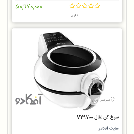
50,970,000
0
سراسر ایران
سرخ کن تفال VY9700
سایت آفکادو