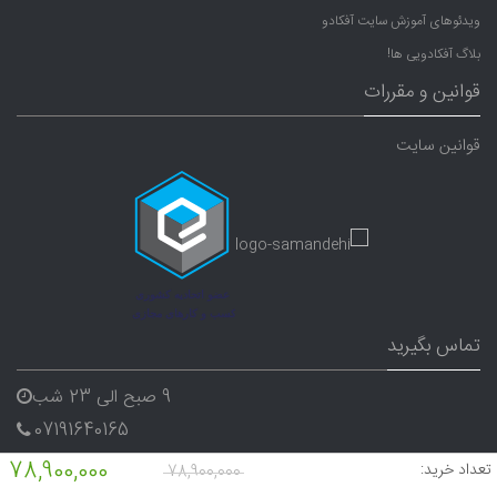
ویدئوهای آموزش سایت آفکادو
بلاگ آفکادویی ها!
قوانین و مقررات
قوانین سایت
تماس بگیرید
9 صبح الی 23 شب
07191640165
09338282656
78,900,000
تعداد خرید:
78,900,000