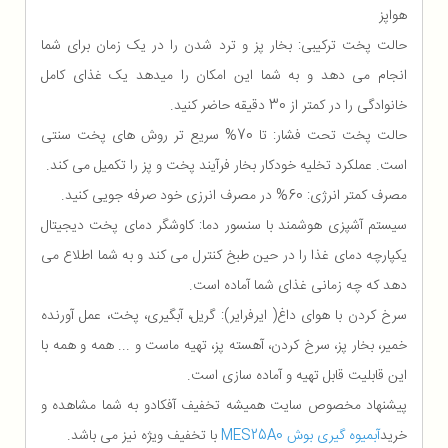
هواپز
حالت پخت ترکیبی: بخار پز و ترد شدن را در یک زمان برای شما
انجام می دهد و به شما این امکان را میدهد یک غذای کامل
خانوادگی را در کمتر از 30 دقیقه حاضر کنید.
حالت پخت تحت فشار: تا 70% سریع تر روش های پخت سنتی
است. عملکرد تخلیه خودکار بخار فرآیند پخت و پز را تکمیل می کند.
مصرف کمتر انرژی: 60% در مصرف انرزی خود صرفه جویی کنید.
سیستم آشپزی هوشمند با سنسور دما: کاوشگر دمای پخت دیجیتال
یکپارچه دمای غذا را در حین طبخ کنترل می کند و به شما اطلاع می
دهد که چه زمانی غذای شما آماده است.
سرخ کردن با هوای داغ( ایرفرایر): گریل، آبگیری، پخت، عمل آورنده
خمیر، بخار پز، سرخ کردن، آهسته پز، تهیه ماست و ... همه و همه با
این قابلیت قابل تهیه و آماده سازی است.
پیشنهاد مخصوص سایت همیشه تخفیف آفکادو به شما مشاهده و
خرید
آبمیوه گیری بوش MES25A0
با تخفیف ویژه نیز می باشد.