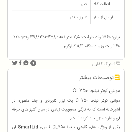
اصالت کالا
اصل
ارسال از انبار
شیراز ، بندر
توان: 1760 وات ظرفیت: 7.5 لیتر ابعاد: 438*391*398 ولتاژ: 220-
240 ولت وزن دستگاه: 11.3 کیلوگرم
اشتراک گذاری
توضیحات بیشتر
مولتی کوکر نینجا OL750
مولتی کوکر نینجا OL750 یک ابزار کاربردی و چند منظوره در
آشپزخانه است که به تازگی محبوبیت زیادی در میان آشپز های حرفه
ای و افراد منزل پیدا کرده است.
یکی از ویژگی های
کلیدی
نینجا OL750 فناوری
SmartLid
آن