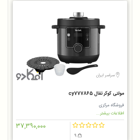
سراسر ایران
مولتی کوکر تفال cy777865
فروشگاه مرکزی
اطلاعات بیشتر...
37,390,000
9