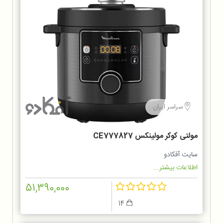
سراسر ایران
مولتی کوکر مولینکس CE777827
سایت آفکادو
اطلاعات بیشتر...
51,390,000
14