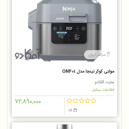
سراسر ایران
مولتی کوکر نینجا مدل ON401
سایت آفکادو
اطلاعات بیشتر...
72,890,000
17