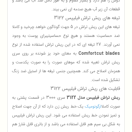
دوش را هم دارد و بسیار مقاوم و به طور کامل ضد آب می باشد و
قطعات آن زیر آب هیچ صدمه ای نمی بیند.
تیغه های ریش تراش فیلیپس 3122
تیغه های این ریش تراش در 5 جهت گوناگون خواهد چرخید و کاملا
ضد حساسیت هستند و هیچ نوع حساسیتیبرای پوست به وجود
نمی آورند. 27 تیغه ای که در این ریش تراش استفاده شده از نوع
Comfortcut blades
به معنای خود یز شونده بر روی سری
ریش تراش تعبیه شده که موهای صورت را به صورت یکدست و
همزمان اصلاح می کند. همچنین جنس تیغه ها از استیل ضد زنگ
تشکیل شده است.
قابلیت های ریش تراش فیلیپس 3122
ریش تراش فیلیپس مدل 3122
سری 3000 در قسمت پشتی به
صورت کاملا
ارگونومیک
یک خط ریش زن دارد که از آن جهت اصلاح
و تمیز نمودن خط ریش استفاده می شود. این ریش تراش فیلیپس
به شکل بی سیم هم قابل استفاده می باشد و از باتری قابل شارژ هم