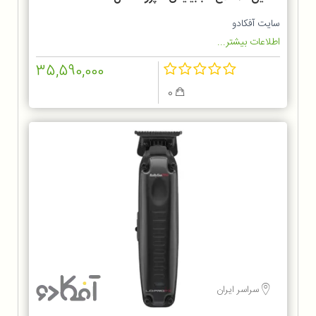
FX8700BKSDE
سایت آفکادو
اطلاعات بیشتر...
35,590,000
0
سراسر ایران