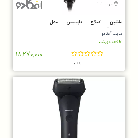
سراسر ایران
ماشین اصلاح بابیلیس مدل
MT727SDE
سایت آفکادو
اطلاعات بیشتر...
18,270,000
0