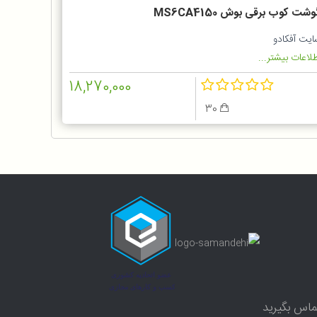
شت کوب برقی بوش MS6CA4150
ایت آفکادو
لاعات بیشتر...
18,270,000
30
ماس بگیرید