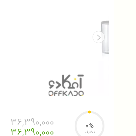
36,390,000
0%
36,390,000
تخفیف