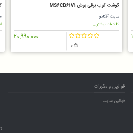
گوشت کوب برقی بوش MS6CB61V1
گو
سایت آفکادو
س
اطلاعات بیشتر...
اط
20,990,000
0
قوانین و مقررات
قوانین سایت
ت