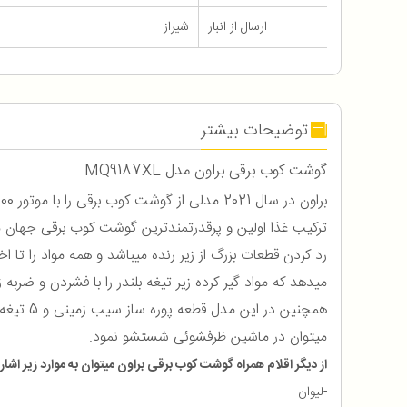
ارسال از انبار
شیراز
توضیحات بیشتر
گوشت کوب برقی براون مدل MQ9187XL
براون در سال 2021 مدلی از گوشت کوب برقی را با موتور 1100 واتی در جهان معرفی نمود که یکی از قوی ترین گوشت کوب برقی براون شد. گوشت کوب برقی هوشمند
ترکیب غذا اولین و پرقدرتمندترین گوشت کوب برقی جهان 
رد کردن قطعات بزرگ از زیر رنده میباشد و همه مواد را تا اخ
میدهد که مواد گیر کرده زیر تیغه بلندر را با فشردن و ضربه ز
همچنین در این مدل قطعه پوره ساز سیب زمینی و 5 تیغه رنده به همراه رنده سیب زمینی سرخ کرده قرار داده شده است.
میتوان در ماشین ظرفشوئی شستشو نمود.
از دیگر اقلام همراه گوشت کوب برقی براون میتوان به موارد زیر اشاره
-لیوان