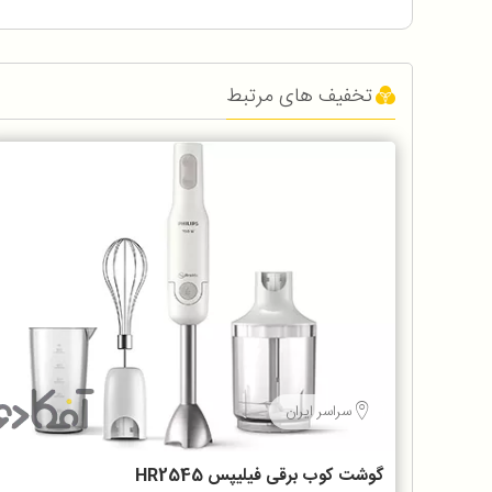
تخفیف های مرتبط
سراسر ایران
گوشت کوب برقی فیلیپس HR2545