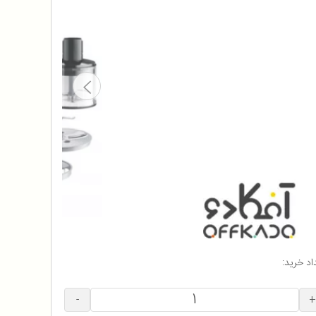
اد خرید:
-
+