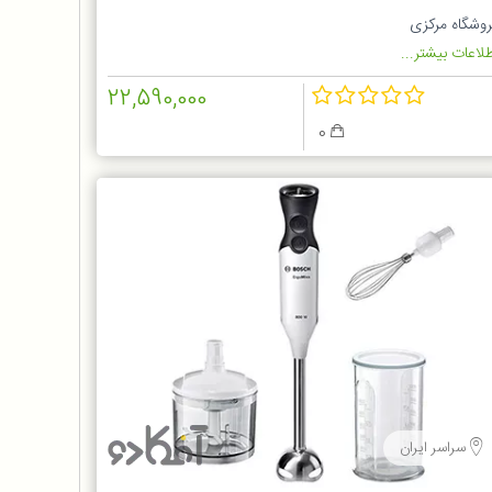
5601G
روشگاه مرکزی
لاعات بیشتر...
22,590,000
0
سراسر ایران