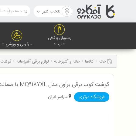
انتخاب شهر
رستوران و کافی
شاپ
سرگرمی و ورزشی
خانه
کالاها
خانه و آشپزخانه
لوازم برقی آشپزخانه
گوشت ک
گوشت کوب برقی براون مدل MQ9187XL با ضمانت اصالت و سلامت کالا به همراه 12 ماه گارانتی
فروشگاه مرکزی
سراسر ایران