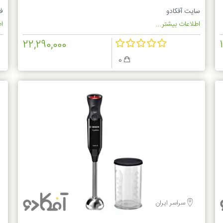
R
سایت آفکادو
ف
اطلاعات بیشتر...
اط
22,290,000
0
سراسر ایران