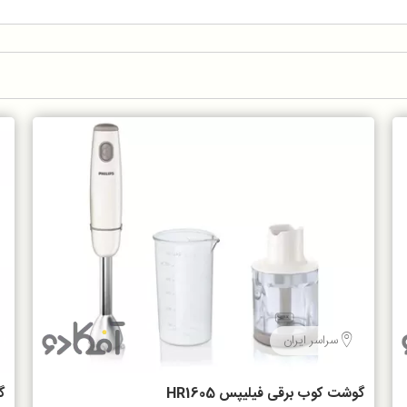
سراسر ایران
گوشت کوب برقی فیلیپس HR1605