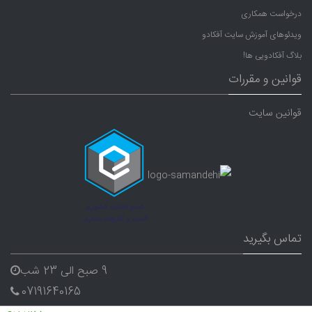
درخواست همکاری
ویدئوهای آموزش سایت آفکادو
بلاگ آفکادویی ها!
قوانین و مقررات
قوانین سایت
تماس بگیرید
9 صبح الی 23 شب
07191640165