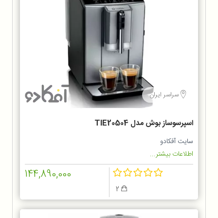
سراسر ایران
اسپرسوساز بوش مدل TIE20504
سایت آفکادو
اطلاعات بیشتر...
144,890,000
2