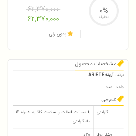
62,370,000
0%
62,370,000
تخفیف
بدون رای
مشخصات محصول
برند :
آریته ARIETE
واحد : عدد
عمومی
گارانتی
با ضمانت اصالت و سلامت کالا به همراه 12
ماه گارانتی
فشار بخار
20 بار