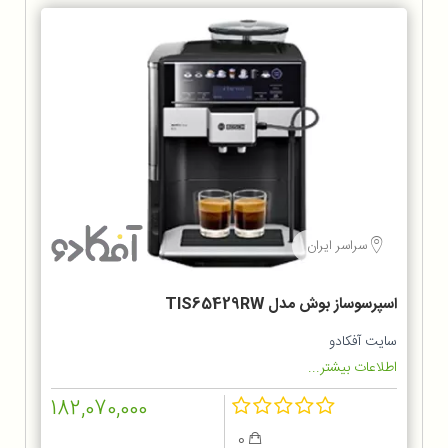
سراسر ایران
اسپرسوساز بوش مدل TIS65429RW
سایت آفکادو
اطلاعات بیشتر...
182,070,000
0