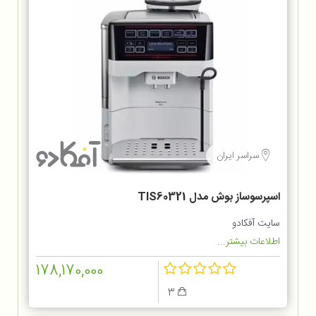
سراسر ایران
اسپرسوساز بوش مدل TIS60321
سایت آفکادو
اطلاعات بیشتر...
178,170,000
3