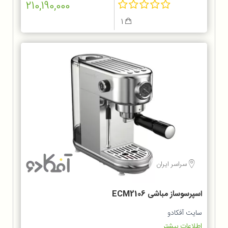
210,190,000
1
سراسر ایران
اسپرسوساز مباشی ECM2106
سایت آفکادو
اطلاعات بیشتر...