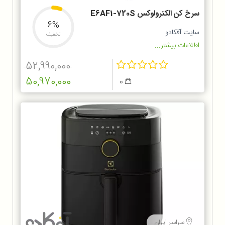
سرخ کن الکترولوکس E6AF1-720S
6%
سایت آفکادو
تخفیف
اطلاعات بیشتر...
52,990,000
50,970,000
0
سراسر ایران