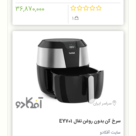
36,870,000
1
سراسر ایران
سرخ کن بدون روغن تفال EY701
سایت آفکادو