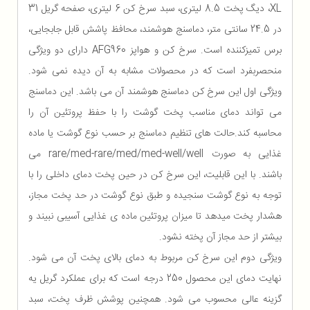
XL، دیگ پخت 8.5 لیتری، سبد سرخ کن 6 لیتری، صفحه گریل 31
در 24.5 سانتی متر، دماسنج هوشمند، محافظ پاشش قابل جابجایی،
برس تمیزکننده است. سرخ کن و هواپز AFG960 دارای دو ویژگی
منحصربفرد است که در محصولات مشابه به آن دیده نمی شود.
ویژگی اول این سرخ کن دماسنج هوشمند آن می باشد. این دماسنج
می تواند دمای مناسب پخت گوشت را با حفظ پروتئین آن را
محاسبه کند.حالت های تنظیم دماسنج بر حسب نوع گوشت یا ماده
غذایی به صورت rare/med-rare/med/med-well/well می
باشند. با این قابلیت، این سرخ کن در حین پخت دمای داخلی را با
توجه به نوع گوشت سنجیده و طبق نوع گوشت در حد پخت مجاز،
هشدار پخت میدهد تا میزان پروتئین ماده ی غذایی آسیبی نبیند و
بیشتر از حد مجاز آن پخته نشود.
ویژگی دوم این سرخ کن مربوط به دمای بالای پخت آن می شود.
نهایت دمای این محصول 250 درجه است که برای عملکرد گریل یه
گزینه عالی محسوب می شود. همچنین پوشش ظرف پخت، سبد