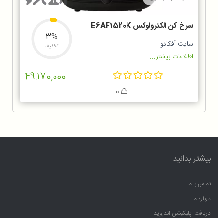
سرخ کن الکترولوکس E6AF1520K
3%
سایت آفکادو
تخفیف
اطلاعات بیشتر...
49,170,000
0
بیشتر بدانید
تماس با ما
درباره ما
دریافت اپلیکیشن اندروید