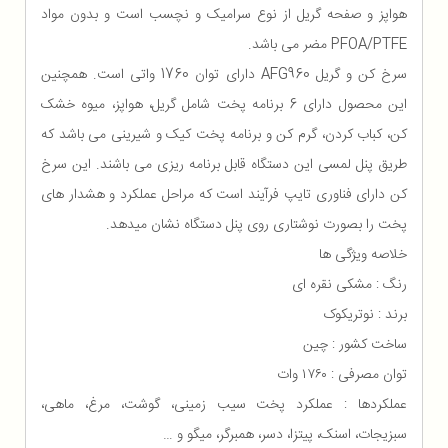
هواپز و صفحه گریل از نوع سرامیک و نچسب است و بدون مواد
PFOA/PTFE مضر می باشد.
سرخ کن و گریل AFG960 دارای توان 1760 واتی است. همچنین
این محصول دارای 6 برنامه پخت شامل گریل، هواپز، میوه خشک
کن، کباب کردن، گرم کن و برنامه پخت کیک و شیرینی می باشد که
طریق پنل لمسی این دستگاه قابل برنامه ریزی می باشند. این سرخ
کن دارای فناوری تایپ فرآیند است که مراحل عملکرد و هشدار های
پخت را بصورت نوشتاری روی پنل دستگاه نشان میدهد.
خلاصه ویژگی ها
رنگ : مشکی نقره ای
برند : نوتریکوک
ساخت کشور : چین
توان مصرفی : ۱۷۶۰ وات
عملکردها : عملکرد پخت سیب زمینی، گوشت، مرغ، ماهی،
سبزیجات، اسنک، پیتزا، دسر، همبرگر، میگو و …