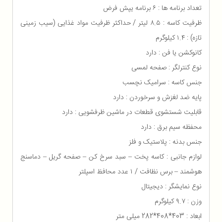
تعداد برنامه ها : ۶ برنامه یپش فرض
ظرفیت کاسه : ۸.۵ لیتر / حداکثر ظرفیت مواد غذایی (سیب زمینی
تازه) : ۱.۴ کیلوگرم
کانوکشن یا فن : دارد
نوع کنترلگر : صفحه لمسی
جنس کاسه : سرامیک نچسب
پایه ضد لغزش و سرخوردن : دارد
قابلیت شستشوی قطعات در ماشین ظرفشویی : دارد
محفظه سیم برق : دارد
جنس بدنه : پلاستیک و فلز
لوازم جانبی : کاسه پخت – سبد سرخ کن – صفحه گریل – دماسنج
هوشمند – برس نظافت / ۱ عدد محافظ اسپلتر
نوع نمایشگر : دیجیتال
وزن : ۹.۷ کیلوگرم
ابعاد : 403*408*282 میلی متر