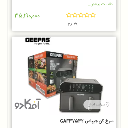
اطلاعات بیشتر...
35,190,000
28
سراسر ایران
سرخ کن جیپاس GAF37532