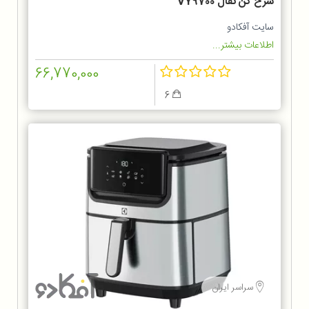
سرخ کن تفال VY9700
سایت آفکادو
اطلاعات بیشتر...
66,770,000
6
سراسر ایران