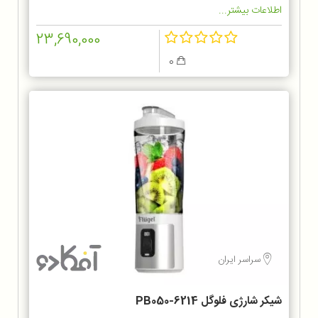
اطلاعات بیشتر...
23,690,000
0
سراسر ایران
شیکر شارژی فلوگل PB050-6214