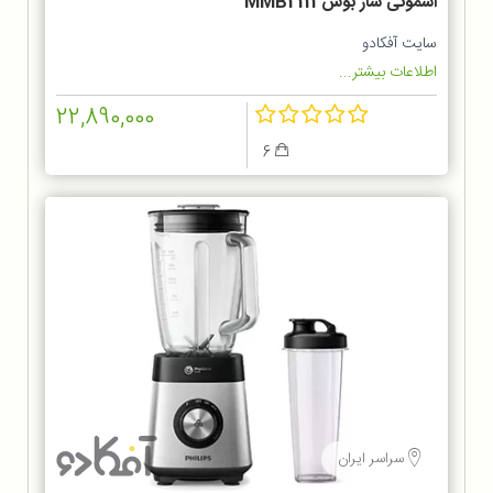
اسموتی ساز بوش MMB2111
سایت آفکادو
اطلاعات بیشتر...
22,890,000
6
سراسر ایران