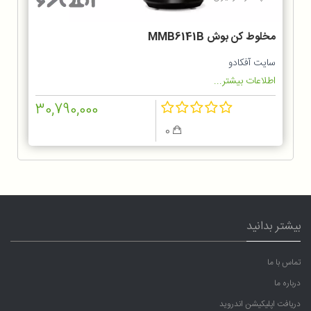
مخلوط کن بوش MMB6141B
سایت آفکادو
اطلاعات بیشتر...
30,790,000
0
بیشتر بدانید
تماس با ما
درباره ما
دریافت اپلیکیشن اندروید