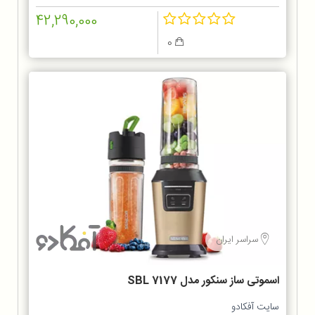
42,290,000
0
سراسر ایران
اسموتی ساز سنکور مدل SBL 7177
سایت آفکادو