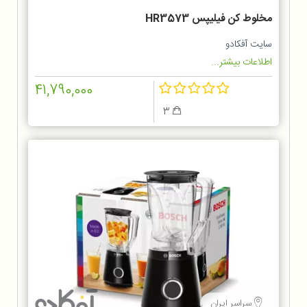
مخلوط کن فيليپس HR3573
سایت آفکادو
اطلاعات بیشتر...
41,790,000
3
سراسر ایران