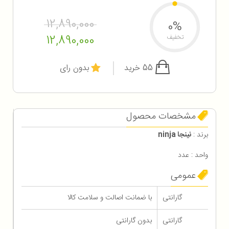
12,890,000
0%
12,890,000
تخفیف
55 خرید
بدون رای
مشخصات محصول
برند :
نینجا ninja
واحد : عدد
عمومی
گارانتی
با ضمانت اصالت و سلامت کالا
گارانتی
بدون گارانتی