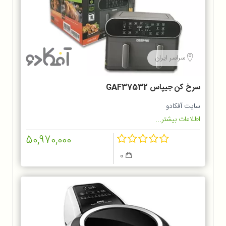
سراسر ایران
سرخ کن جیپاس GAF37532
سایت آفکادو
اطلاعات بیشتر...
50,970,000
0