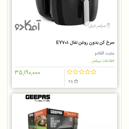
سراسر ایران
سرخ کن بدون روغن تفال EY701
سایت آفکادو
اطلاعات بیشتر...
35,190,000
28