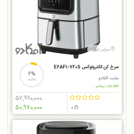
سراسر ایران
سرخ کن الکترولوکس E6AF1-720S
6%
سایت آفکادو
تخفیف
اطلاعات بیشتر...
52,990,000
50,970,000
0