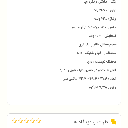
رنگ : مشکی و نقره ای
توان : 2470 وات
ولتاژ : 240 ولت
جنس بدنه : پلاستیک / آلومینیوم
گنجایش : 10.4 وات
حجم معادل خانوار : 8 نفری
محفظه ی قابل تفکیک : دارد
محفظه نچسب : دارد
قابل شستشو در ماشین ظرف شویی : دارد
ابعاد : 31.6 * 49.6 * 32.7 سانتی متر
وزن : 9.38 کیلوگرم
نظرات و دیدگاه ها