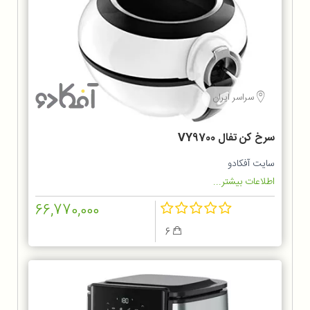
سراسر ایران
سرخ کن تفال VY9700
سایت آفکادو
اطلاعات بیشتر...
66,770,000
6