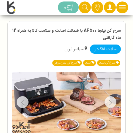
دسته بندی
0
سرخ کن نینجا AF500 با ضمانت اصالت و سلامت کالا به همراه 12
ماه گارانتی
سایت آفکادو
سراسر ایران
سرخ کن نینجا
نینجا
سرخ کن بدون روغن