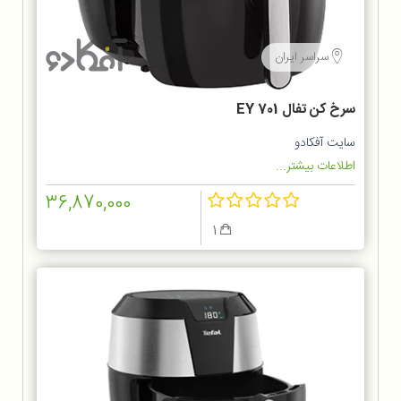
سراسر ایران
سرخ كن تفال EY 701
سایت آفکادو
اطلاعات بیشتر...
36,870,000
1