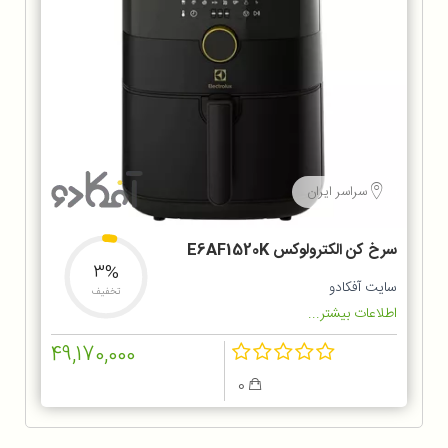
سراسر ایران
سرخ کن الکترولوکس E6AF1520K
3%
سایت آفکادو
تخفیف
اطلاعات بیشتر...
49,170,000
0