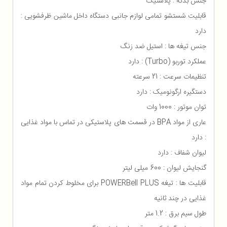
جنس بدنه : پلاستیک
قابلیت شستشو تمامی لوازم جانبی دستگاه داخل ماشین ظرفشویی :
دارد
جنس تیغه ها : استیل ضد زنگ
عملکرد توربو (Turbo) : دارد
تنظیمات سرعت : 21 سرعته
دستگیره ارگونومیک : دارد
توان موتور : 1000 وات
عاری از مواد BPA در قسمت های پلاستیکی در تماس با مواد غذایی
: دارد
لیوان شفاف : دارد
گنجایش لیوان : 600 میلی لیتر
قابلیت ها : تیغه POWERBell PLUS برای مخلوط کردن تمام مواد
غذایی در چند ثانیه
طول سیم برق : 1.2 متر