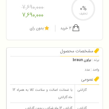
7,690,000
0%
7,690,000
تخفیف
2 خرید
بدون رای
مشخصات محصول
برند :
براون braun
واحد : عدد
عمومی
گارانتی
با ضمانت اصالت و سلامت کالا به همراه 12
ماه گارانتی
گارانتی
گارانتی 12 ماه شرکتی ، بدون گارانتی