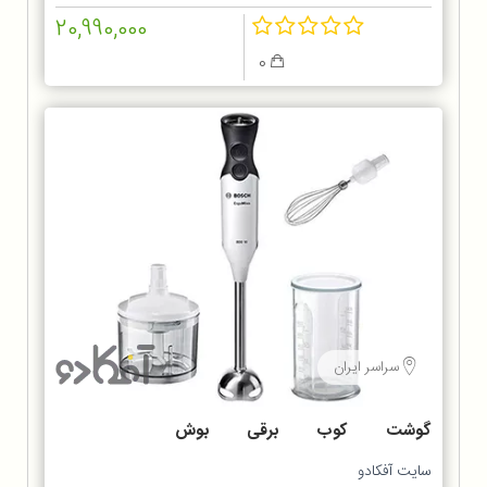
20,990,000
0
سراسر ایران
گوشت کوب برقی بوش
MS6CA4150
سایت آفکادو