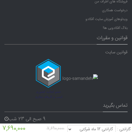
فروشگاه های اطراف من
درخواست همکاری
ویدئوهای آموزش سایت آفکادو
بلاگ آفکادویی ها!
قوانین و مقررات
قوانین سایت
تماس بگیرید
9 صبح الی 23 شب
7,690,000
07191640165
7,690,000
گارانتی :