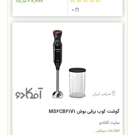
15,570,000
0
سراسر ایران
گوشت کوب برقی بوش MS6CB61V1
سایت آفکادو
اطلاعات بیشتر...