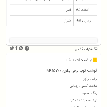
اصالت کالا
اصل
ارسال از انبار
شیراز
اشتراک گذاری
توضیحات بیشتر
گوشت کوب برقی براون MQ5200
برند : براون
ساخت کشور : رومانی
رنگ : سفید
نوع عملکرد : تک کاره