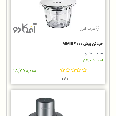
سراسر ایران
خردکن بوش MMRP1000
سایت آفکادو
اطلاعات بیشتر...
18,770,000
0