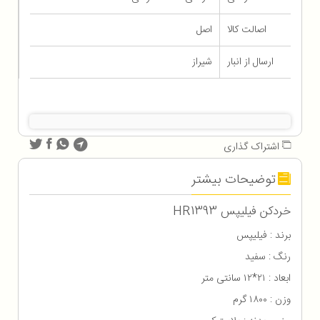
اصالت کالا
اصل
ارسال از انبار
شیراز
اشتراک گذاری
توضیحات بیشتر
خردکن فیلیپس HR1393
برند : فيليپس
رنگ : سفید
ابعاد : ۲۱*۱۲ سانتی متر
وزن : ۱۸۰۰ گرم