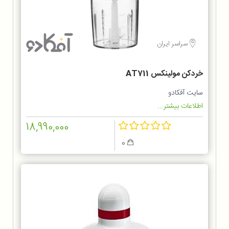
سراسر ایران
خردکن مولینکس AT711
سایت آفکادو
اطلاعات بیشتر...
18,990,000
0