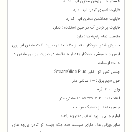
هشدار خالی بودن مخزن آب : ندارد
قابلیت اسپری کردن آب : دارد
قابلیت جداشدن مخزن آب : ندارد
قابلیت پر کردن آب در حین استفاده : ندارد
مناسب تمام پارچه ها : دارد
خاموش شدن خودکار : بعد از ۳۰ ثانیه در صورت ثابت ماندن اتو روی
لباس و خاموشی خودکار بعد از ۸ دقیقه در صورت روشن ماندن در
حالت ایستاده
جنس کفی اتو : کفی SteamGlide Plus
طول سیم برق : ۲۰۰ سانتی متر
وزن : ۱۶۰۰ گرم
ابعاد بدنه : ۱۵.۳×۳۲×۱۲.۸ سانتی متر
جنس بدنه : پلاستیک مرغوب
لوازم جانبی : پیمانه آب, دفترچه راهنما
سایر ویژگی ها : دارای سیستم ضد چکه جهت اتو کردن پارچه های