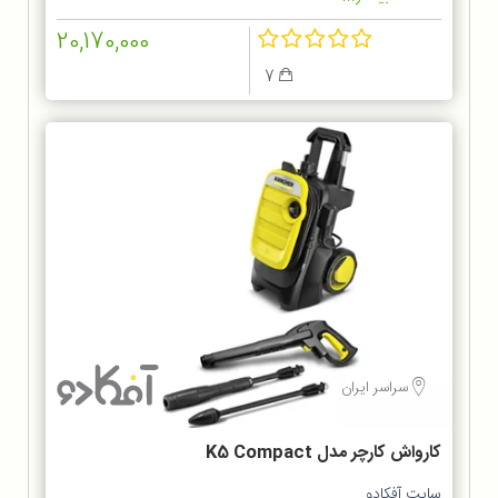
20,170,000
7
سراسر ایران
کارواش کارچر مدل K5 Compact
سایت آفکادو