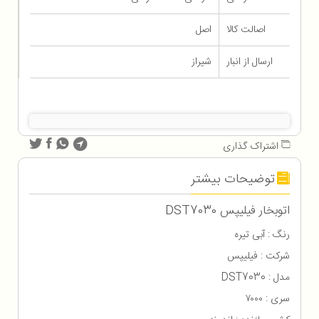
اصالت کالا
اصل
ارسال از انبار
شیراز
اشتراک گذاری
توضیحات بیشتر
اتوبخار فیلیپس DST7030
رنگ : آبی تیره
شرکت : فیلیپس
مدل : DST7030
سری : ۷۰۰۰