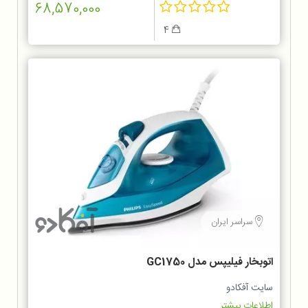
68,570,000
4
سراسر ایران
اتوبخار فیلیپس مدل GC1750
سایت آفکادو
اطلاعات بیشتر...