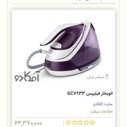
سراسر ایران
اتوبخار فیلیپس GC7933
سایت آفکادو
اطلاعات بیشتر...
63,370,000