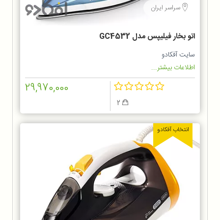
سراسر ایران
اتو بخار فیلیپس مدل GC4532
سایت آفکادو
اطلاعات بیشتر...
29,970,000
2
انتخاب آفکادو