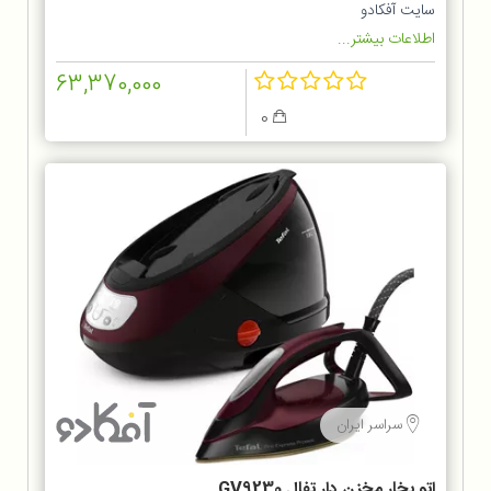
سایت آفکادو
اطلاعات بیشتر...
63,370,000
0
سراسر ایران
اتو بخار مخزن دار تفال GV9230