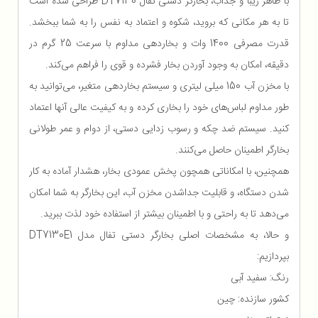
با ظاهر زیبا و جذاب، بخارگر دستی تفال DT7130 طراحی شده است
تا به هر مکانی که بروید، شکوه و اعتماد به نفس را به شما ببخشد.
قدرت مصرفی 1400 وات و بخاردهی مداوم با سرعت 25 گرم در
دقیقه، امکان به وجود آوردن بخار فشرده و قوی را فراهم می‌کند.
با مخزن آب 150 میلی لیتری و سیستم بخاردهی متغیر، می‌توانید به
طور مداوم لباس‌های خود را بخاری کرده و به کیفیت عالی آنها اعتماد
کنید. سیستم ضد چکه و رسوب زدایی دستی، از دوام و عمر طولانی
بخارگر اطمینان حاصل می‌کنند.
همچنین، با امکاناتی همچون پخش عمودی بخار، هشدار آماده به کار
شدن دستگاه، و قابلیت جداشدن مخزن آب، این بخارگر به شما امکان
می‌دهد تا به راحتی و با اطمینان بیشتر از استفاده خود لذت ببرید.
و حالا، به مشخصات اصلی بخارگر دستی تفال مدل DT7130E1
بپردازیم:
رنگ: سفید آبی
کشور سازنده: چین