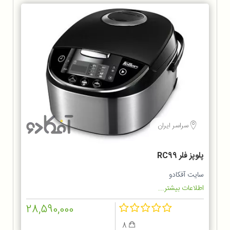
سراسر ایران
پلوپز فلر RC99
سایت آفکادو
اطلاعات بیشتر...
28,590,000
8