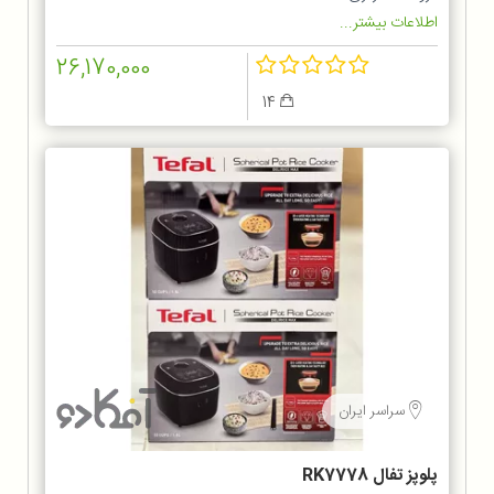
اطلاعات بیشتر...
26,170,000
14
سراسر ایران
پلوپز تفال RK7778