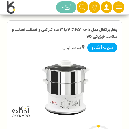
دسته بندی
0
بخارپز تفال مدل VC1451 seb با 12 ماه گارانتی و ضمانت اصالت و
سلامت فیزیکی کالا
سایت آفکادو
سراسر ایران