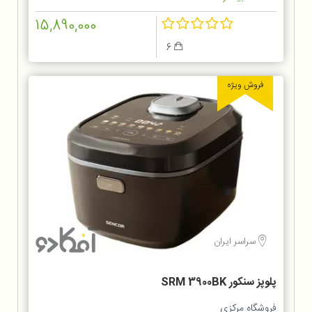
15,890,000
6
فروش ویژه
سراسر ایران
پلوپز سنکور SRM 3900BK
فروشگاه مرکزی