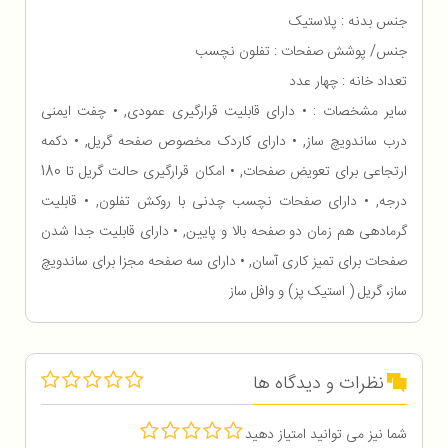
جنس بدنه : پلاستیک
جنس/ پوشش صفحات : تفلون نچسب
تعداد خانه : چهار عدد
سایر مشخصات : • دارای قابلیت قرارگیری عمودی, • چفت ایمنی
درب ساندویچ ساز, • دارای کاردک مخصوص صفحه گریل, • دکمه
ارتجاعی برای تعویض صفحات, • امکان قرارگیری حالت گریل تا 180
درجه, • دارای صفحات نچسب چدنی با روکش تفلون, • قابلیت
گرمادهی هم زمان دو صفحه بالا و پایین, • دارای قابلیت جدا شدن
صفحات برای تمیز کاری آسان, • دارای سه صفحه مجزا برای ساندویچ
ساز، گریل ( استیک پز) و وافل ساز
نظرات و دیدگاه ها
شما نیز می توانید امتیاز دهید