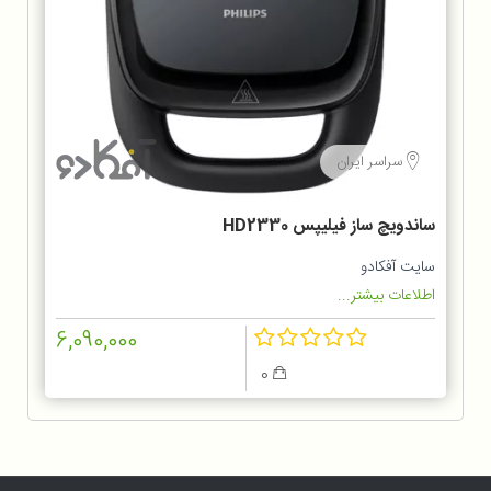
سراسر ایران
ساندویچ ساز فیلیپس HD2330
سایت آفکادو
اطلاعات بیشتر...
6,090,000
0