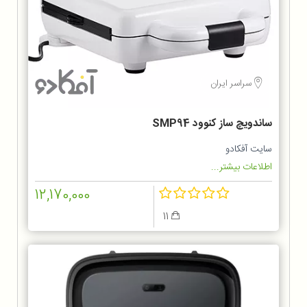
سراسر ایران
ساندویچ ساز کنوود SMP94
سایت آفکادو
اطلاعات بیشتر...
12,170,000
11