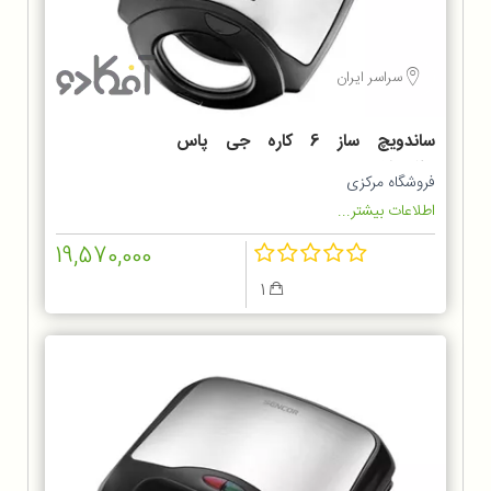
سراسر ایران
ساندویچ ساز 6 کاره جی پاس
GSM36528
فروشگاه مرکزی
اطلاعات بیشتر...
19,570,000
1