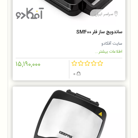
سراسر ایران
ساندویچ ساز فلر SM400
سایت آفکادو
اطلاعات بیشتر...
15,190,000
0