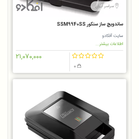
سراسر ایران
ساندویچ ساز سنکور SSM9940SS
سایت آفکادو
اطلاعات بیشتر...
21,070,000
0