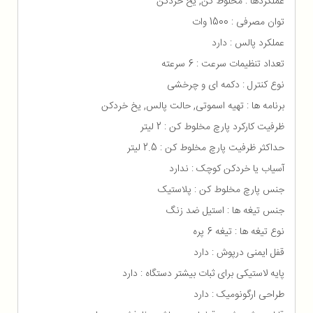
عملکردها : مخلوط کن, یخ خردکن
توان مصرفی : 1500 وات
عملکرد پالس : دارد
تعداد تنظیمات سرعت : 6 سرعته
نوع کنترل : دکمه ای و چرخشی
برنامه ها : تهیه اسموتی, حالت پالس, یخ خردکن
ظرفیت کارکرد پارچ مخلوط کن : 2 لیتر
حداکثر ظرفیت پارچ مخلوط کن : 2.5 لیتر
آسیاب یا خردکن کوچک : ندارد
جنس پارچ مخلوط کن : پلاستیک
جنس تیغه ها : استیل ضد زنگ
نوع تیغه ها : تیغه 6 پره
قفل ایمنی درپوش : دارد
پایه لاستیکی برای ثبات بیشتر دستگاه : دارد
طراحی ارگونومیک : دارد