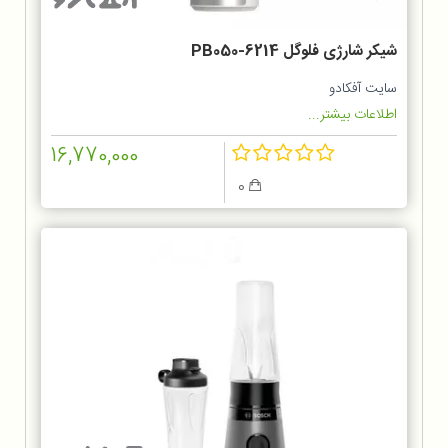
شیکر شارژی فلوگل PB050-6214
سایت آفکادو
اطلاعات بیشتر...
16,770,000
0