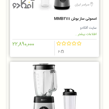
سراسر ایران
اسموتی ساز بوش MMB2111
سایت آفکادو
اطلاعات بیشتر...
22,890,000
6