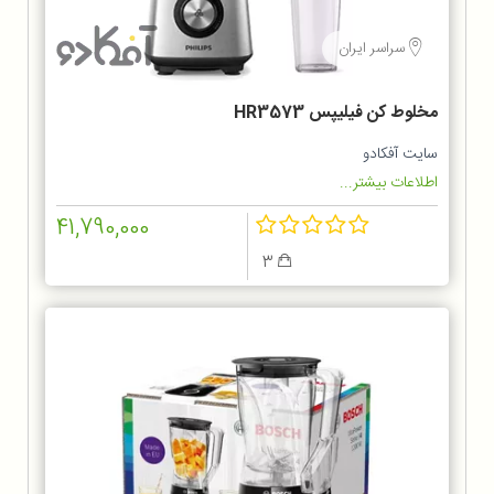
سراسر ایران
مخلوط کن فيليپس HR3573
سایت آفکادو
اطلاعات بیشتر...
41,790,000
3