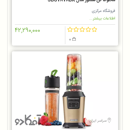
مخلوط‌ کن سنکور مدل SBU7878BK
فروشگاه مرکزی
اطلاعات بیشتر...
42,290,000
0
سراسر ایران