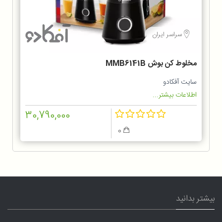
سراسر ایران
مخلوط کن بوش MMB6141B
سایت آفکادو
اطلاعات بیشتر...
30,790,000
0
بیشتر بدانید