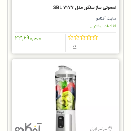
اسموتی ساز سنکور مدل SBL 7177
سایت آفکادو
اطلاعات بیشتر...
23,690,000
0
سراسر ایران