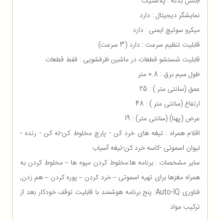
جنس بدنه : پلاستیک
نمایشگر دیجیتال : دارد
میکرو سوئیچ ایمنی : دارد
قابلیت تنظیم سرعت : دارد (3 سرعت)
قابلیت شستشو قطعات در ماشین ظرفشویی : فقط قطعات
طول سیم برق : 0.8 متر
عمق (سانتی متر ) : 25
ارتفاع (سانتی متر ) : 48
عرض (پهنا) (سانتی متر) : 19
اقلام همراه : تیغه های خرد کن - پارچ مخلوط کن-له کن - رنده -
لیوان اسموتی -کاسه خرد کن-تیغه آسیاب
سایر مشخصات : برنامه ها:مخلوط کردن میوه ها – مخلوط کردن به
همراه مغزها برای تهیه اسموتی – خرد کردن – پوره کردن – هم زدن,
فناوری Auto-IQ: پنج برنامه هوشمند با قابلیت توقف خودکار بعد از
ترکیب مواد