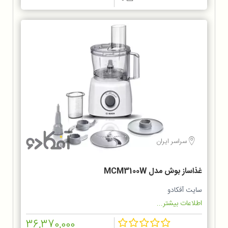
سراسر ایران
غذاساز بوش مدل MCM3100W
سایت آفکادو
اطلاعات بیشتر...
36,370,000