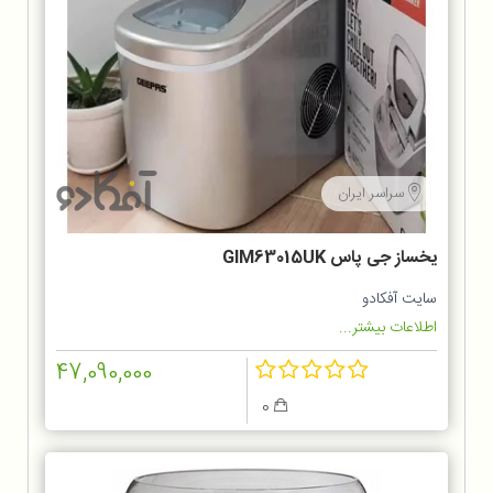
سراسر ایران
یخساز جی پاس GIM63015UK
سایت آفکادو
اطلاعات بیشتر...
47,090,000
0