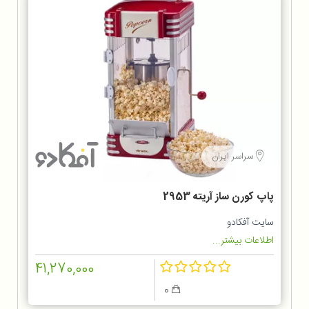
سراسر ایران
پاپ کورن ساز آریته 2953
سایت آفکادو
اطلاعات بیشتر...
41,270,000
0