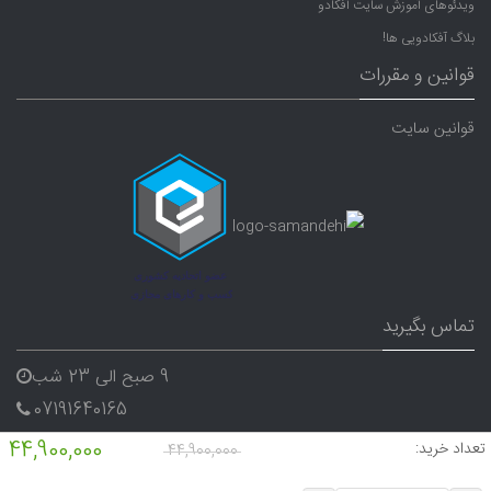
ویدئوهای آموزش سایت آفکادو
بلاگ آفکادویی ها!
قوانین و مقررات
قوانین سایت
تماس بگیرید
9 صبح الی 23 شب
07191640165
09338282656
44,900,000
تعداد خرید:
44,900,000