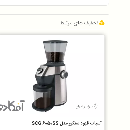
تخفیف های مرتبط
سراسر ایران
آسیاب قهوه سنکور مدل SCG 6050SS