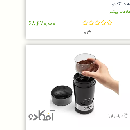
ایت آفکادو
لاعات بیشتر...
68,470,000
0
سراسر ایران