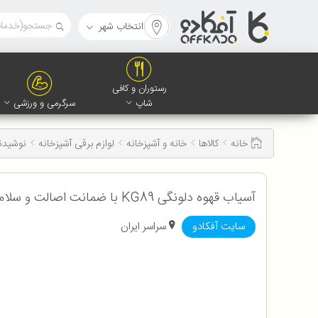
انتخاب شهر
رستوران و کافی
شاپ
سرگرمی و ورزشی
خانه
کالاها
خانه و آشپزخانه
لوازم برقی آشپزخانه
نوشیدن
آسیاب قهوه دلونگی KG89 با ضمانت اصالت و سلامت کالا به همراه 12 ماه گارانتی
سایت آفکادو
سراسر ایران