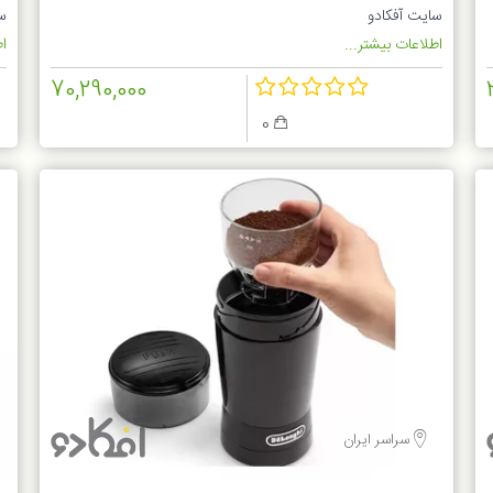
سایت آفکادو
س
اطلاعات بیشتر...
اط
70,290,000
0
سراسر ایران