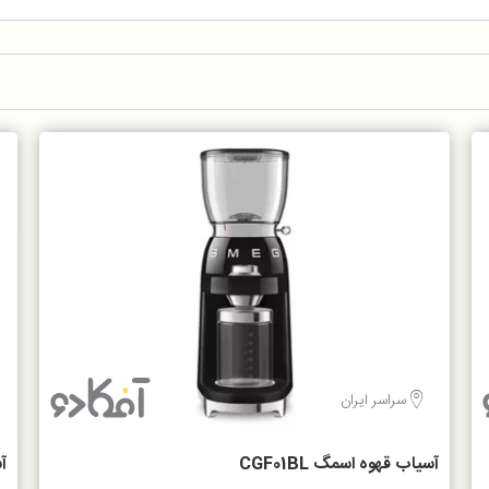
سراسر ایران
آسیاب قهوه اسمگ CGF01BL
آس