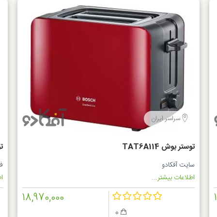
سراسر ایران
توستر بوش TAT6A114
تو
سایت آفکادو
ف
اطلاعات بیشتر...
اط
18,970,000
0