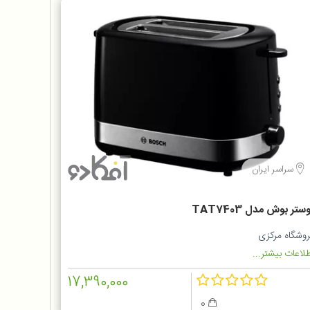
سراسر ایران
ستر بوش مدل TAT7403
روشگاه مرکزی
لاعات بیشتر...
17,390,000
0