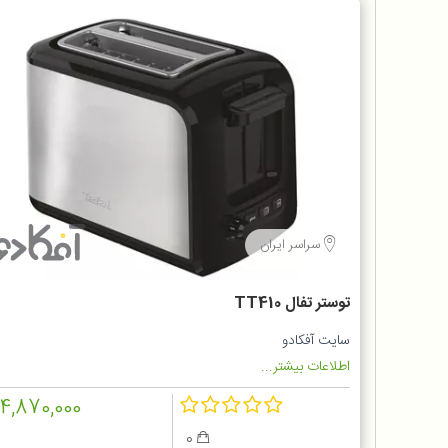
سراسر ایران
توستر تفال TT410
سایت آفکادو
اطلاعات بیشتر...
14,870,000
0