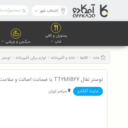
انتخاب شهر
رستوران و کافی
شاپ
سرگرمی و ورزشی
خانه
کالاها
خانه و آشپزخانه
لوازم برقی آشپزخانه
توستر
توستر تفال TT2M1B27 با ضمانت اصالت و سلامت کالا به همراه 12 ماه گارانتی
سایت آفکادو
سراسر ایران