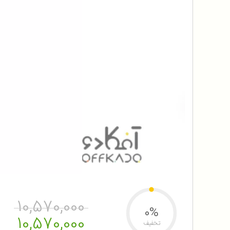
10,570,000
0%
10,570,000
تخفیف