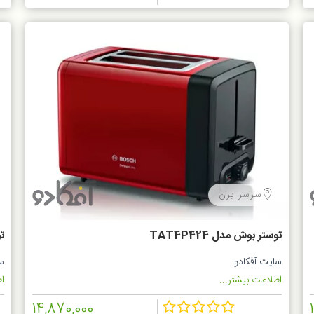
سراسر ایران
توستر بوش مدل TAT4P424
تو
سایت آفکادو
س
اطلاعات بیشتر...
اط
14,870,000