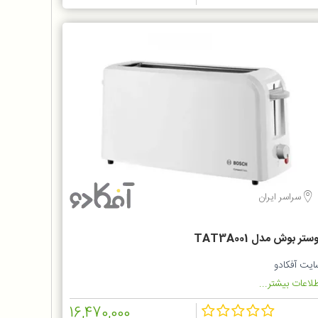
سراسر ایران
ستر بوش مدل TAT3A001
ایت آفکادو
لاعات بیشتر...
16,470,000