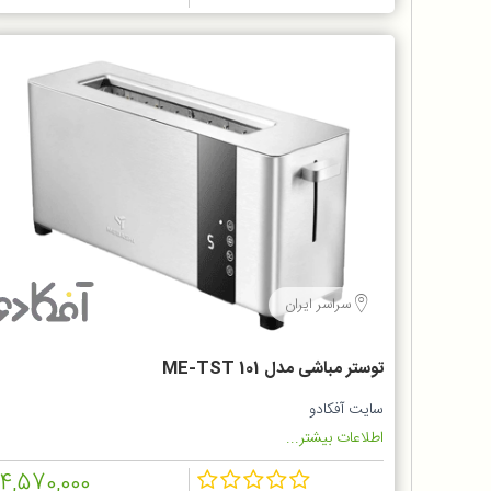
سراسر ایران
توستر مباشی مدل ME-TST 101
سایت آفکادو
اطلاعات بیشتر...
14,570,000