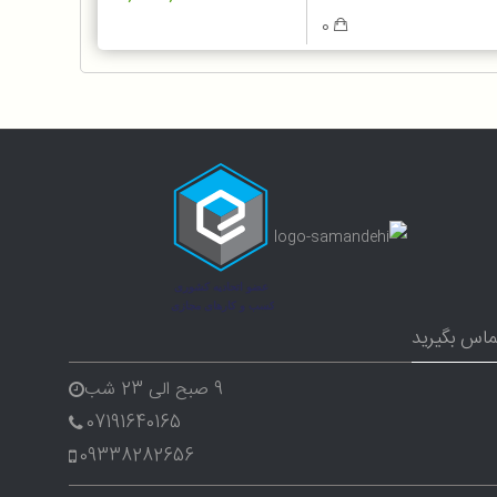
0
ماس بگیرید
9 صبح الی 23 شب
07191640165
09338282656