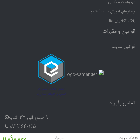
درخواست همکاری
ویدئوهای آموزش سایت آفکادو
بلاگ آفکادویی ها!
قوانین و مقررات
قوانین سایت
تماس بگیرید
9 صبح الی 23 شب
07191640165
09338282656
11,090,000
تعداد خرید:
11,090,000