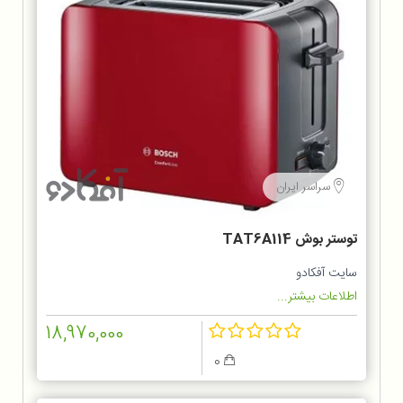
سراسر ایران
توستر بوش TAT6A114
سایت آفکادو
اطلاعات بیشتر...
18,970,000
0