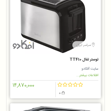
سراسر ایران
توستر تفال TT410
سایت آفکادو
اطلاعات بیشتر...
14,870,000
0