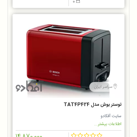
0
سراسر ایران
توستر بوش مدل TAT4P424
سایت آفکادو
اطلاعات بیشتر...
14,870,000