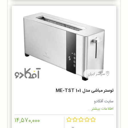
سراسر ایران
توستر مباشی مدل ME-TST 101
سایت آفکادو
اطلاعات بیشتر...
14,570,000