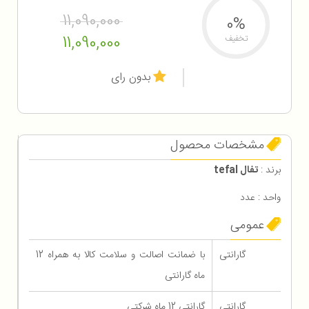
11,090,000
0%
11,090,000
تخفیف
بدون رای
مشخصات محصول
برند :
تفال tefal
واحد : عدد
عمومی
گارانتی
با ضمانت اصالت و سلامت کالا به همراه 12
ماه گارانتی
گارانتی
گارانتی 12 ماه شرکتی