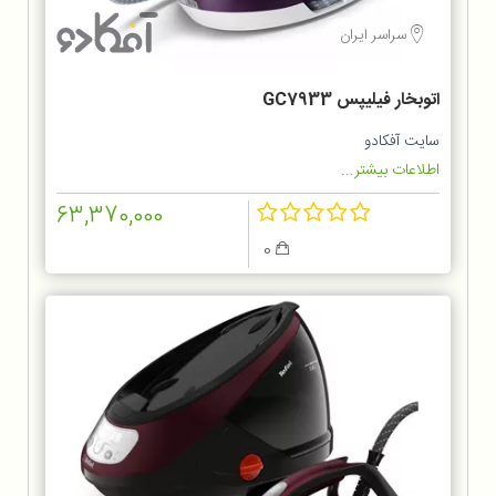
سراسر ایران
اتوبخار فیلیپس GC7933
سایت آفکادو
اطلاعات بیشتر...
63,370,000
0