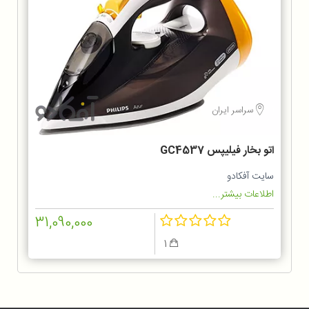
سراسر ایران
اتو بخار فیلیپس GC4537
سایت آفکادو
اطلاعات بیشتر...
31,090,000
1