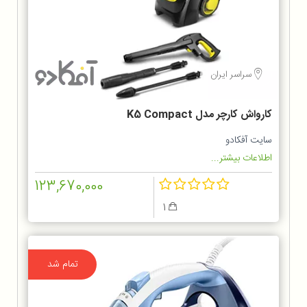
سراسر ایران
کارواش کارچر مدل K5 Compact
سایت آفکادو
اطلاعات بیشتر...
123,670,000
1
تمام شد