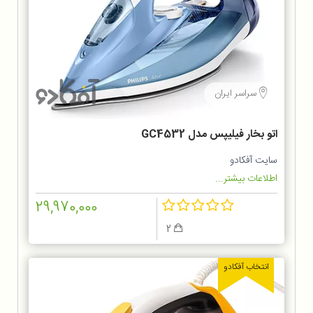
سراسر ایران
اتو بخار فیلیپس مدل GC4532
سایت آفکادو
اطلاعات بیشتر...
29,970,000
2
انتخاب آفکادو