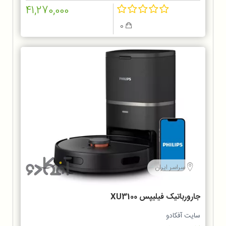
41,270,000
0
سراسر ایران
جارورباتیک فیلیپس XU3100
سایت آفکادو