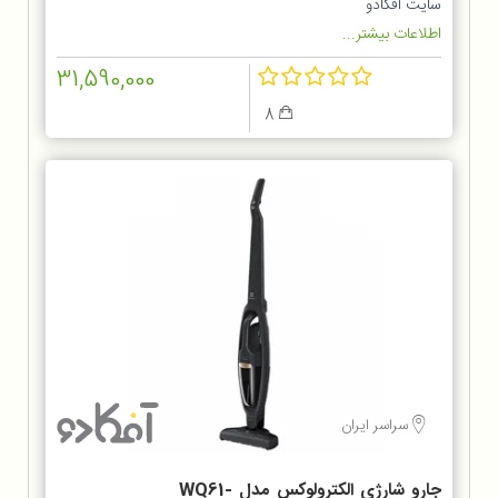
سایت آفکادو
اطلاعات بیشتر...
31,590,000
8
سراسر ایران
جارو شارژی الکترولوکس مدل WQ61-