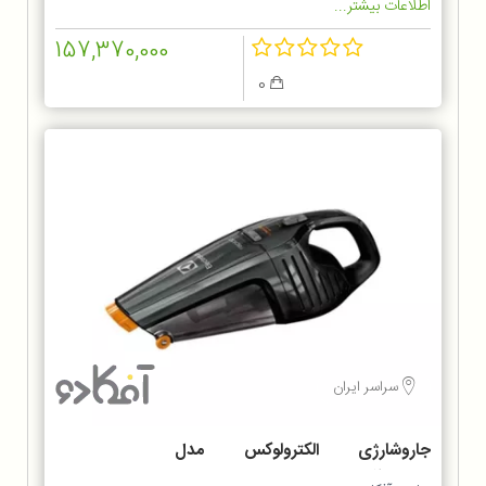
اطلاعات بیشتر...
157,370,000
0
سراسر ایران
جاروشارژی الکترولوکس مدل
ZB6214IGM