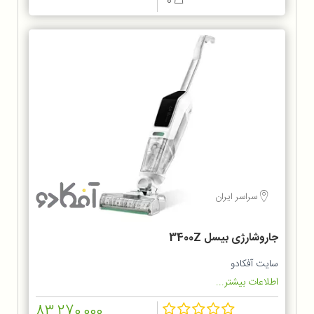
0
سراسر ایران
جاروشارژی بیسل 3400Z
سایت آفکادو
اطلاعات بیشتر...
83,270,000