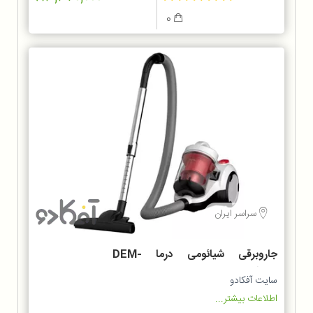
0
سراسر ایران
جاروبرقی شیائومی درما DEM-
TJ301W
سایت آفکادو
اطلاعات بیشتر...