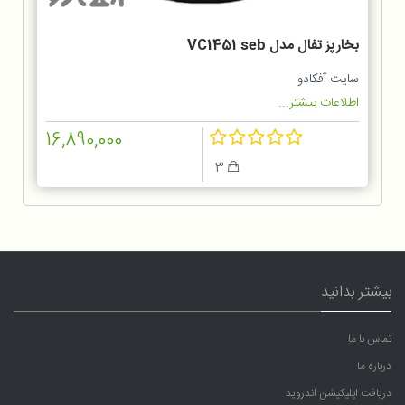
بخارپز تفال مدل VC1451 seb
سایت آفکادو
اطلاعات بیشتر...
16,890,000
3
بیشتر بدانید
تماس با ما
درباره ما
دریافت اپلیکیشن اندروید