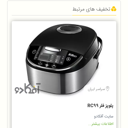
تخفیف های مرتبط
سراسر ایران
پلوپز فلر RC99
سایت آفکادو
اطلاعات بیشتر...