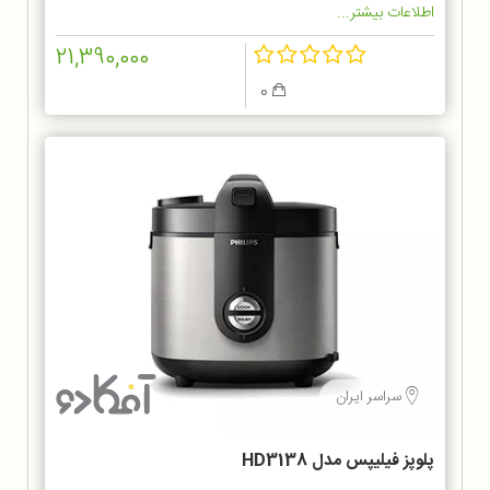
اطلاعات بیشتر...
21,390,000
0
سراسر ایران
پلوپز فيليپس مدل HD3138