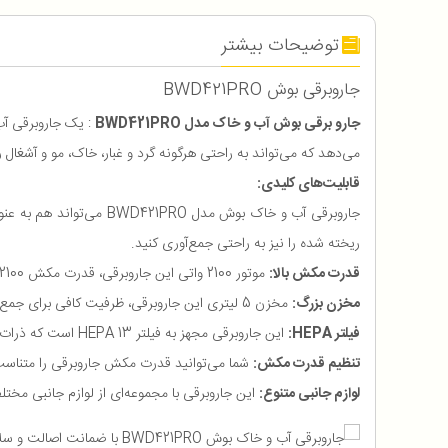
توضیحات بیشتر
جاروبرقی بوش BWD421PRO
جارو برقی بوش آب و خاک مدل BWD421PRO
می‌دهد که می‌تواند به راحتی هرگونه گرد و غبار، خاک، مو و آشغال
قابلیت‌های کلیدی:
جاروبرقی آب و خاک بوش 
ریخته شده را نیز به راحتی جمع‌آوری کنید.
قدرت مکش بالا:
موتور 2100 واتی این جاروبرقی، قدرت مکش 2100 وات (در حالت حداکثر) را ارائه می‌دهد که برای نظافت سطوح مختلف ایده‌آل است.
مخزن بزرگ:
مخزن 5 لیتری این جاروبرقی، ظرفیت کافی برای جمع‌آوری حجم زیادی از گرد و غبار و آشغال را دارد.
فیلتر HEPA:
این جاروبرقی مجهز به فیلتر HEPA 13 است که ذرات معلق، آلاینده‌ها و میکروب‌ها را از هوا جذب می‌کند و به تصفیه هوای محیط کمک می‌کند.
تنظیم قدرت مکش:
شما می‌توانید قدرت مکش جاروبرقی را متناسب 
لوازم جانبی متنوع:
این جاروبرقی با مجموعه‌ای از لوازم جانبی مختل