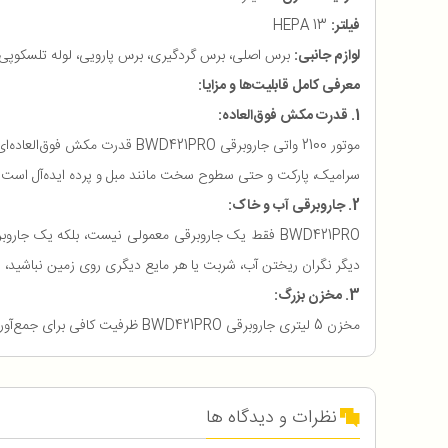
فیلتر:
HEPA 13
لوازم جانبی:
برس اصلی، برس گردگیری، برس پارویی، لوله تلسکوپی،
معرفی کامل قابلیت‌ها و مزایا:
1. قدرت مکش فوق‌العاده:
موتور 2100 واتی جاروبرقی 1PRO
سرامیک، پارکت و حتی سطوح سخت مانند مبل و پرده ایده‌آل است.
2. جاروبرقی آب و خاک:
BWD421PRO فقط یک جاروبرقی معمولی نیست، بلکه یک ج
دیگر نگران ریختن آب، شربت یا هر مایع دیگری روی زمین نباشید، BWD421PRO به سرعت آن را برای شما تمیز می‌کند.
3. مخزن بزرگ:
مخزن 5 لیتری جاروبرقی BWD421PRO ظرفیت کافی برای جمع‌آوری حجم زیادی از گرد و غبار و آشغال را دارد. این مخزن به شما امکان می‌دهد تا بدون نیاز به تخلیه مکرر، منزل خود را به طور کامل تمیز کنید.
نظرات و دیدگاه ها