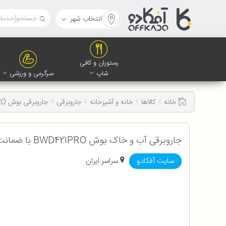
انتخاب شهر
رستوران و کافی
شاپ
سرگرمی و ورزشی
خانه
کالاها
خانه و آشپزخانه
جاروبرقی
جاروبرقی بوش BWD421PRO
جاروبرقی آب و خاک بوش BWD421PRO با ضمانت اصالت و سلامت کالا به همراه 12 ماه گارانتی
سایت آفکادو
سراسر ایران