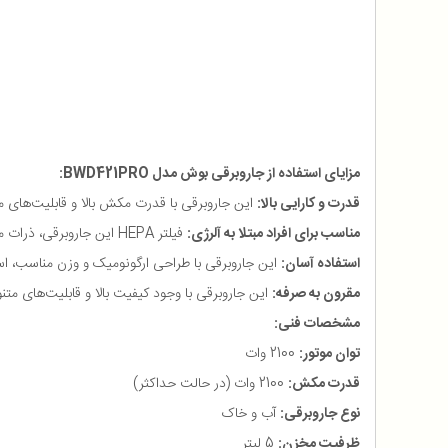
مزایای استفاده از جاروبرقی بوش مدل BWD421PRO:
قدرت و کارایی بالا:
این جاروبرقی با قدرت مکش بالا و قابلیت‌های م
مناسب برای افراد مبتلا به آلرژی:
فیلتر HEPA این جاروبرقی، ذرات معلق و آلاینده‌ها را از هوا جذب می‌کند و به تصفیه هوای محیط کمک می‌کند.
استفاده آسان:
این جاروبرقی با طراحی ارگونومیک و وزن مناسب، استف
مقرون به صرفه:
این جاروبرقی با وجود کیفیت بالا و قابلیت‌های متن
مشخصات فنی:
توان موتور:
2100 وات
قدرت مکش:
2100 وات (در حالت حداکثر)
نوع جاروبرقی:
آب و خاک
ظرفیت مخزن:
5 لیتر