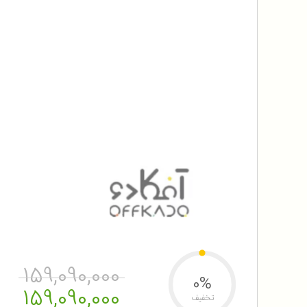
159,090,000
0%
159,090,000
تخفیف