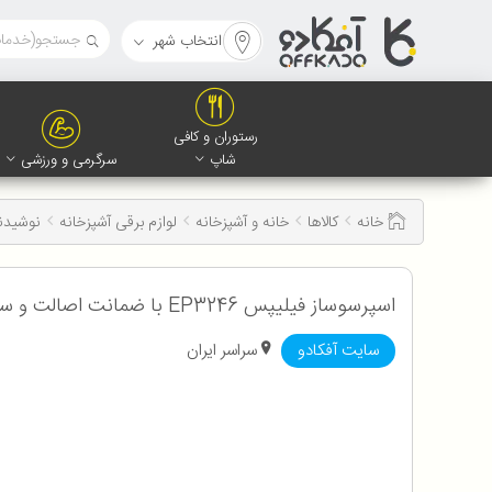
انتخاب شهر
رستوران و کافی
شاپ
سرگرمی و ورزشی
خانه
کالاها
خانه و آشپزخانه
لوازم برقی آشپزخانه
نوشیدن
اسپرسوساز فیلیپس EP3246 با ضمانت اصالت و سلامت کالا
سایت آفکادو
سراسر ایران