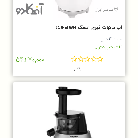
سراسر ایران
آب مرکبات گیری اسمگ CJF01WH
سایت آفکادو
اطلاعات بیشتر...
54,270,000
0