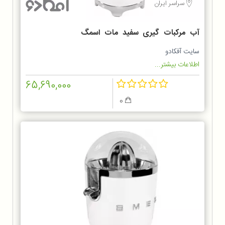
سراسر ایران
آب مرکبات گیری سفید مات اسمگ
CJF01WHMEU
سایت آفکادو
اطلاعات بیشتر...
65,690,000
0