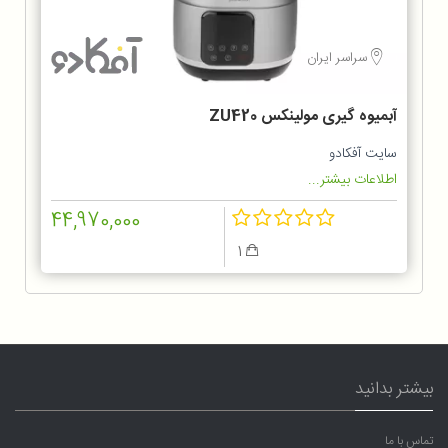
سراسر ایران
آبمیوه گیری مولینکس ZU420
سایت آفکادو
اطلاعات بیشتر...
44,970,000
1
بیشتر بدانید
تماس با ما